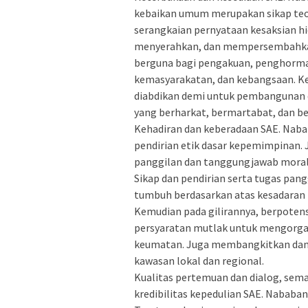
kebaikan umum merupakan sikap teolo
serangkaian pernyataan kesaksian hi
menyerahkan, dan mempersembahkan”
berguna bagi pengakuan, penghormat
kemasyarakatan, dan kebangsaan. Ke
diabdikan demi untuk pembangunan 
yang berharkat, bermartabat, dan be
Kehadiran dan keberadaan SAE. Naba
pendirian etik dasar kepemimpinan
panggilan dan tanggungjawab moral
Sikap dan pendirian serta tugas pan
tumbuh berdasarkan atas kesadaran t
Kemudian pada gilirannya, berpotens
persyaratan mutlak untuk mengorga
keumatan. Juga membangkitkan dan 
kawasan lokal dan regional.
Kualitas pertemuan dan dialog, sema
kredibilitas kepedulian SAE. Nabab