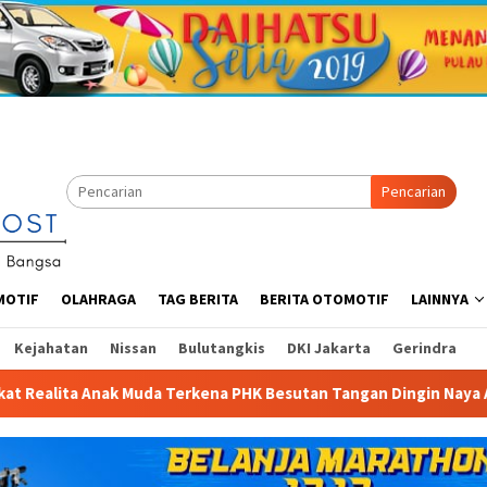
Pencarian
MOTIF
OLAHRAGA
TAG BERITA
BERITA OTOMOTIF
LAINNYA
Kejahatan
Nissan
Bulutangkis
DKI Jakarta
Gerindra
 Besutan Tangan Dingin Naya Anindita
Anggota Komisi X D