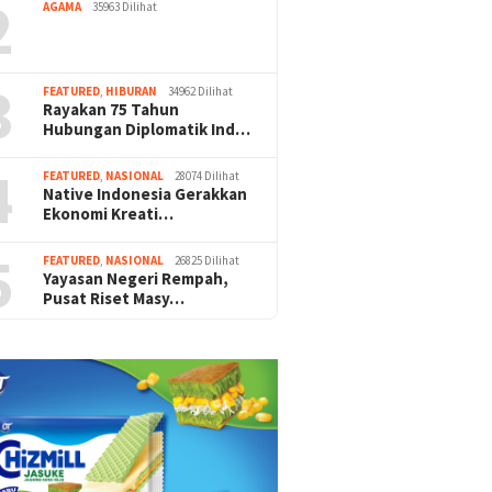
2
AGAMA
35963 Dilihat
3
FEATURED
,
HIBURAN
34962 Dilihat
Rayakan 75 Tahun
Hubungan Diplomatik Ind…
4
FEATURED
,
NASIONAL
28074 Dilihat
Native Indonesia Gerakkan
Ekonomi Kreati…
5
FEATURED
,
NASIONAL
26825 Dilihat
Yayasan Negeri Rempah,
Pusat Riset Masy…