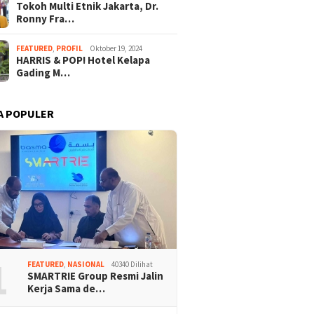
Tokoh Multi Etnik Jakarta, Dr.
Ronny Fra…
FEATURED
,
PROFIL
Oktober 19, 2024
HARRIS & POP! Hotel Kelapa
Gading M…
A POPULER
1
FEATURED
,
NASIONAL
40340 Dilihat
SMARTRIE Group Resmi Jalin
Kerja Sama de…