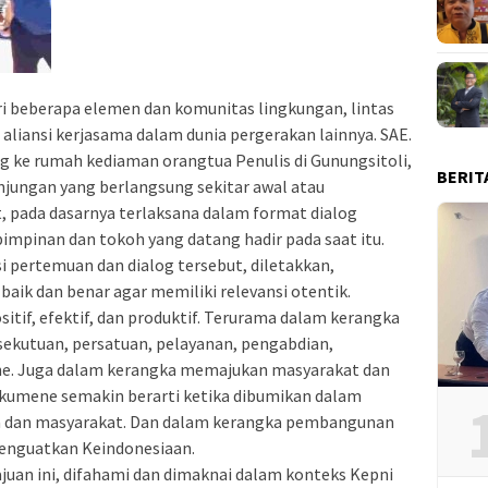
 beberapa elemen dan komunitas lingkungan, lintas
n aliansi kerjasama dalam dunia pergerakan lainnya. SAE.
 ke rumah kediaman orangtua Penulis di Gunungsitoli,
BERIT
unjungan yang berlangsung sekitar awal atau
, pada dasarnya terlaksana dalam format dialog
mpinan dan tokoh yang datang hadir pada saat itu.
i pertemuan dan dialog tersebut, diletakkan,
baik dan benar agar memiliki relevansi otentik.
itif, efektif, dan produktif. Terurama dalam kerangka
ekutuan, persatuan, pelayanan, pengabdian,
ne. Juga dalam kerangka memajukan masyarakat dan
ikumene semakin berarti ketika dibumikan dalam
a dan masyarakat. Dan dalam kerangka pembangunan
enguatkan Keindonesiaan.
an ini, difahami dan dimaknai dalam konteks Kepni