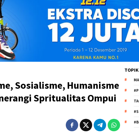
TOPIK
MA
me, Sosialisme, Humanisme
#P
nerangi Spritualitas Ompui
TA
#S
#B