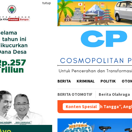
Loncat
tutup
ke
konten
BERITA
KRIMINAL
POLITIK
OTO
BERITA OTOMOTIF
Berita Olahraga
er “Agensi Rumah Tangga”, Angkat Realita Anak Muda Terkena PHK
Konten Spesial