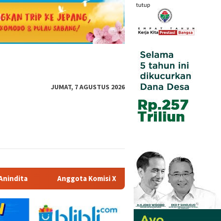
tutup
JUMAT, 7 AGUSTUS 2026
PR RI Dr. Hj. Karmila Sari, S.Kom., M.M.; Sosok Bahlil Lahadali