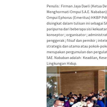
Penulis : Firman Jaya Daeli (Ketua
Menghormati Ompui S.A.E. Nababan)
Ompui Ephorus (Emeritus) HKBP Pdt. 
disingkat dalam tulisan ini sebagai 
paripurna dari beberapa sisi kekuat
konseptor ; organisator ; administrat
penggerak ; filsuf dan pemikir ; int
strategis dan utama atau pokok-pok
merupakan pergumulan dan pergulata
SAE. Nababan adalah : Keadilan, Ke
Lingkungan Hidup.