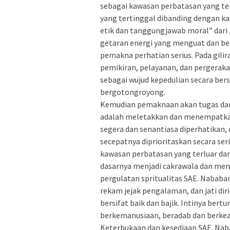
sebagai kawasan perbatasan yang ter
yang tertinggal dibanding dengan ka
etik dan tanggungjawab moral” dari
getaran energi yang menguat dan be
pemakna perhatian serius. Pada gilir
pemikiran, pelayanan, dan pergera
sebagai wujud kepedulian secara ber
bergotongroyong.
Kemudian pemaknaan akan tugas dan 
adalah meletakkan dan menempatkan
segera dan senantiasa diperhatikan, 
secepatnya diprioritaskan secara ser
kawasan perbatasan yang terluar dan
dasarnya menjadi cakrawala dan me
pergulatan spritualitas SAE. Nababan
rekam jejak pengalaman, dan jati di
bersifat baik dan bajik. Intinya bert
berkemanusiaan, beradab dan berke
Keterbukaan dan kesediaan SAE. Nab