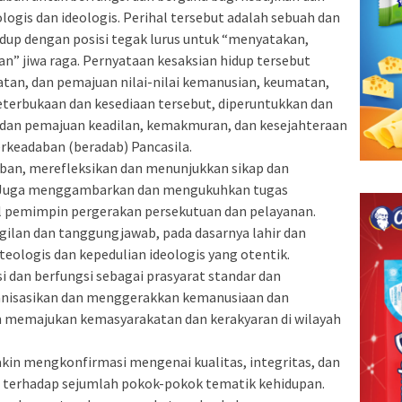
gis dan ideologis. Perihal tersebut adalah sebuah dan
dup dengan posisi tegak lurus untuk “menyatakan,
 jiwa raga. Pernyataan kesaksian hidup tersebut
an, dan pemajuan nilai-nilai kemanusian, keumatan,
terbukaan dan kesediaan tersebut, diperuntukkan dan
dan pemajuan keadilan, kemakmuran, dan kesejahteraan
rkeadaban (beradab) Pancasila.
ban, merefleksikan dan menunjukkan sikap dan
. Juga menggambarkan dan mengukuhkan tugas
 pemimpin pergerakan persekutuan dan pelayanan.
ggilan dan tanggungjawab, pada dasarnya lahir dan
eologis dan kepedulian ideologis yang otentik.
i dan berfungsi sebagai prasyarat standar dan
nisasikan dan menggerakkan kemanusiaan dan
memajukan kemasyarakatan dan kerakyaran di wilayah
kin mengkonfirmasi mengenai kualitas, integritas, dan
an terhadap sejumlah pokok-pokok tematik kehidupan.