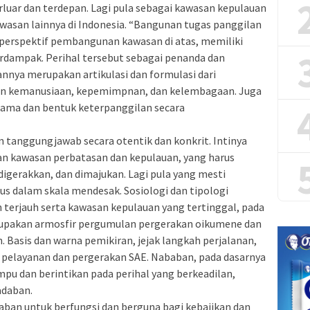
luar dan terdepan. Lagi pula sebagai kawasan kepulauan
wasan lainnya di Indonesia. “Bangunan tugas panggilan
 perspektif pembangunan kawasan di atas, memiliki
rdampak. Perihal tersebut sebagai penanda dan
annya merupakan artikulasi dan formulasi dari
kan kemanusiaan, kepemimpnan, dan kelembagaan. Juga
sama dan bentuk keterpanggilan secara
tanggungjawab secara otentik dan konkrit. Intinya
 kawasan perbatasan dan kepulauan, yang harus
digerakkan, dan dimajukan. Lagi pula yang mesti
ius dalam skala mendesak. Sosiologi dan tipologi
 terjauh serta kawasan kepulauan yang tertinggal, pada
rupakan armosfir pergumulan pergerakan oikumene dan
. Basis dan warna pemikiran, jejak langkah perjalanan,
ri pelayanan dan pergerakan SAE. Nababan, pada dasarnya
umpu dan berintikan pada perihal yang berkeadilan,
adaban.
aban untuk berfungsi dan berguna bagi kebajikan dan