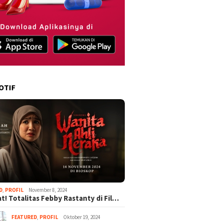
OTIF
D
,
PROFIL
November 8, 2024
t! Totalitas Febby Rastanty di Fil…
FEATURED
,
PROFIL
Oktober 19, 2024