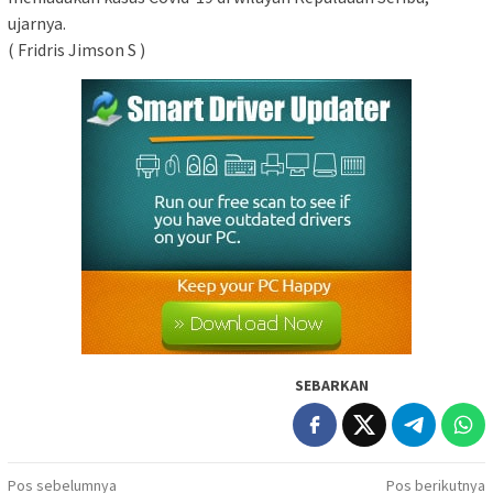
ujarnya.
( Fridris Jimson S )
SEBARKAN
Navigasi
Pos sebelumnya
Pos berikutnya