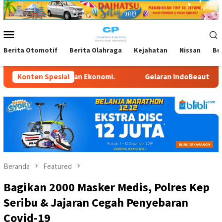
Loncat
ke
konten
Menu
Mobile
Berita Otomotif
Berita Olahraga
Kejahatan
Nissan
Bu
atan Ekonomi.
Konten Spesial
Gelaran IndoBeauty Expo 2026, Ditargetka
Beranda
Featured
Bagikan 2000 Masker Medis, Polres Kep
Seribu & Jajaran Cegah Penyebaran
Covid-19