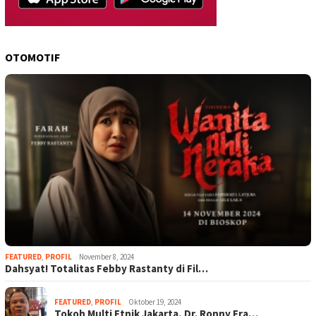
OTOMOTIF
FEATURED
,
PROFIL
November 8, 2024
Dahsyat! Totalitas Febby Rastanty di Fil…
FEATURED
,
PROFIL
Oktober 19, 2024
Tokoh Multi Etnik Jakarta, Dr. Ronny Fra…