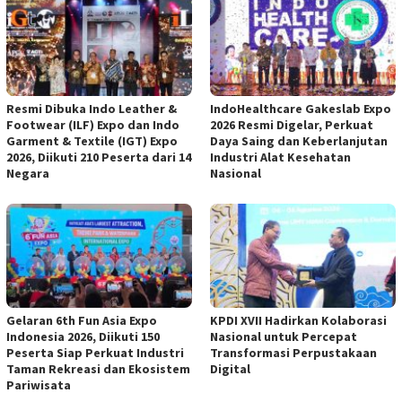
Resmi Dibuka Indo Leather &
IndoHealthcare Gakeslab Expo
Footwear (ILF) Expo dan Indo
2026 Resmi Digelar, Perkuat
Garment & Textile (IGT) Expo
Daya Saing dan Keberlanjutan
2026, Diikuti 210 Peserta dari 14
Industri Alat Kesehatan
Negara
Nasional
Gelaran 6th Fun Asia Expo
KPDI XVII Hadirkan Kolaborasi
Indonesia 2026, Diikuti 150
Nasional untuk Percepat
Peserta Siap Perkuat Industri
Transformasi Perpustakaan
Taman Rekreasi dan Ekosistem
Digital
Pariwisata