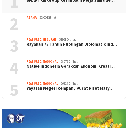
1
SMARTRIE Group Resmi Jalin Kerja Sama de…
2
AGAMA
35960 Dilihat
3
FEATURED
,
HIBURAN
34961 Dilihat
Rayakan 75 Tahun Hubungan Diplomatik Ind…
4
FEATURED
,
NASIONAL
28073 Dilihat
Native Indonesia Gerakkan Ekonomi Kreati…
5
FEATURED
,
NASIONAL
26819 Dilihat
Yayasan Negeri Rempah, Pusat Riset Masy…