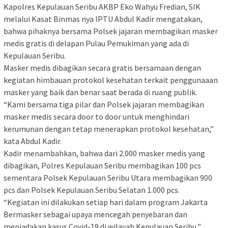
Kapolres Kepulauan Seribu AKBP Eko Wahyu Fredian, SIK
melalui Kasat Binmas nya IPTU Abdul Kadir mengatakan,
bahwa pihaknya bersama Polsek jajaran membagikan masker
medis gratis di delapan Pulau Pemukiman yang ada di
Kepulauan Seribu.
Masker medis dibagikan secara gratis bersamaan dengan
kegiatan himbauan protokol kesehatan terkait penggunaaan
masker yang baik dan benar saat berada di ruang publik.
“Kami bersama tiga pilar dan Polsek jajaran membagikan
masker medis secara door to door untuk menghindari
kerumunan dengan tetap menerapkan protokol kesehatan,”
kata Abdul Kadir.
Kadir menambahkan, bahwa dari 2.000 masker medis yang
dibagikan, Polres Kepulauan Seribu membagikan 100 pcs
sementara Polsek Kepulauan Seribu Utara membagikan 900
pcs dan Polsek Kepulauan Seribu Selatan 1.000 pcs.
“Kegiatan ini dilakukan setiap hari dalam program Jakarta
Bermasker sebagai upaya mencegah penyebaran dan
meniadakan kasus Covid-19 di wilayah Kepulauan Seribu,”