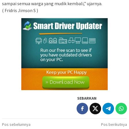
sampai semua warga yang mudik kembali,” ujarnya.
( Fridris Jimson S )
SEBARKAN
Navigasi
Pos sebelumnya
Pos berikutnya