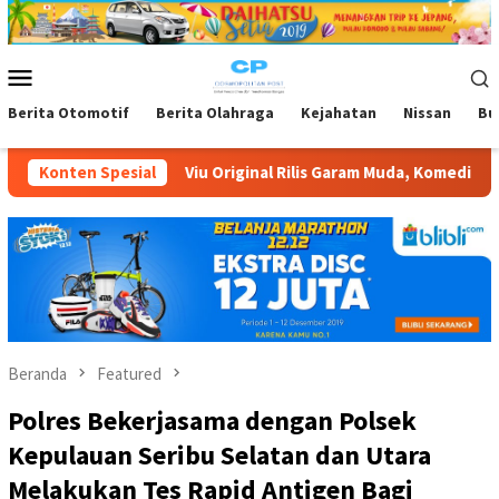
Loncat
ke
konten
Menu
Mobile
Berita Otomotif
Berita Olahraga
Kejahatan
Nissan
Bu
riginal Rilis Garam Muda, Komedi Romantis Kisah Cinta Anak Mud
Konten Spesial
Beranda
Featured
Polres Bekerjasama dengan Polsek
Kepulauan Seribu Selatan dan Utara
Melakukan Tes Rapid Antigen Bagi