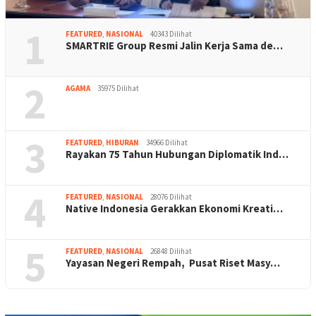
1
FEATURED
,
NASIONAL
40343 Dilihat
SMARTRIE Group Resmi Jalin Kerja Sama de…
2
AGAMA
35975 Dilihat
3
FEATURED
,
HIBURAN
34966 Dilihat
Rayakan 75 Tahun Hubungan Diplomatik Ind…
4
FEATURED
,
NASIONAL
28076 Dilihat
Native Indonesia Gerakkan Ekonomi Kreati…
5
FEATURED
,
NASIONAL
26848 Dilihat
Yayasan Negeri Rempah, Pusat Riset Masy…