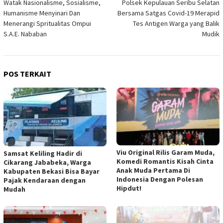
Watak Nasionalisme, Sosialisme,
Polsek Kepulauan Seribu Selatan
pos
Humanisme Menyinari Dan
Bersama Satgas Covid-19 Merapid
Menerangi Spritualitas Ompui
Tes Antigen Warga yang Balik
S.A.E. Nababan
Mudik
POS TERKAIT
Viu Original Rilis Garam Muda,
Samsat Keliling Hadir di
Komedi Romantis Kisah Cinta
Cikarang Jababeka, Warga
Anak Muda Pertama Di
Kabupaten Bekasi Bisa Bayar
Indonesia Dengan Polesan
Pajak Kendaraan dengan
Hipdut!
Mudah