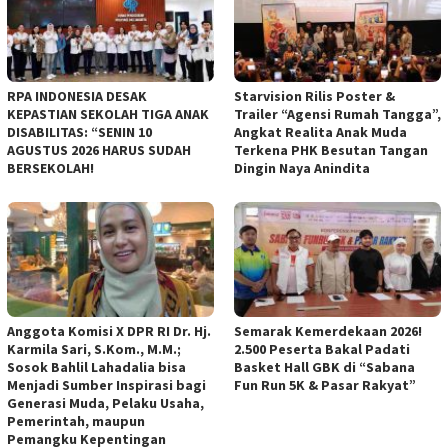
RPA INDONESIA DESAK
Starvision Rilis Poster &
KEPASTIAN SEKOLAH TIGA ANAK
Trailer “Agensi Rumah Tangga”,
DISABILITAS: “SENIN 10
Angkat Realita Anak Muda
AGUSTUS 2026 HARUS SUDAH
Terkena PHK Besutan Tangan
BERSEKOLAH!
Dingin Naya Anindita
Anggota Komisi X DPR RI Dr. Hj.
Semarak Kemerdekaan 2026!
Karmila Sari, S.Kom., M.M.;
2.500 Peserta Bakal Padati
Sosok Bahlil Lahadalia bisa
Basket Hall GBK di “Sabana
Menjadi Sumber Inspirasi bagi
Fun Run 5K & Pasar Rakyat”
Generasi Muda, Pelaku Usaha,
Pemerintah, maupun
Pemangku Kepentingan