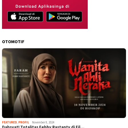
OTOMOTIF
FEATURED
,
PROFIL
November 8, 2024
Dahsyat! Totalitas Febby Rastanty di Fil…