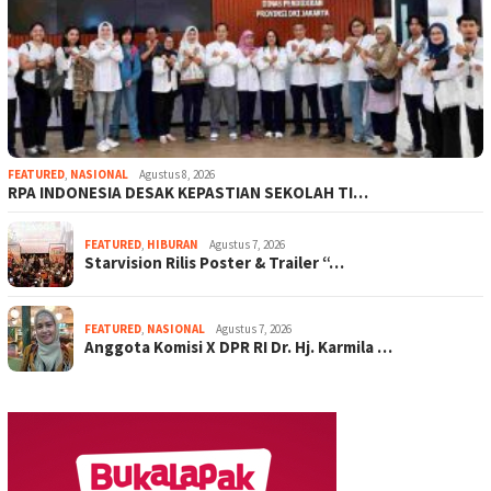
FEATURED
,
NASIONAL
Agustus 8, 2026
RPA INDONESIA DESAK KEPASTIAN SEKOLAH TI…
FEATURED
,
HIBURAN
Agustus 7, 2026
Starvision Rilis Poster & Trailer “…
FEATURED
,
NASIONAL
Agustus 7, 2026
Anggota Komisi X DPR RI Dr. Hj. Karmila …