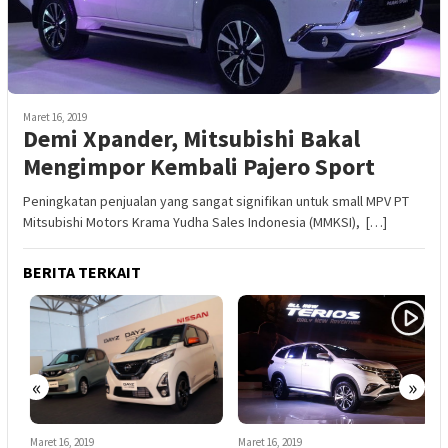
Maret 16, 2019
Demi Xpander, Mitsubishi Bakal
Mengimpor Kembali Pajero Sport
Peningkatan penjualan yang sangat signifikan untuk small MPV PT
Mitsubishi Motors Krama Yudha Sales Indonesia (MMKSI), […]
BERITA TERKAIT
«
»
M
S
Maret 16, 2019
Maret 16, 2019