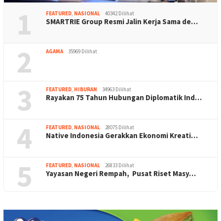
1
FEATURED
,
NASIONAL
40342 Dilihat
SMARTRIE Group Resmi Jalin Kerja Sama de…
2
AGAMA
35969 Dilihat
3
FEATURED
,
HIBURAN
34963 Dilihat
Rayakan 75 Tahun Hubungan Diplomatik Ind…
4
FEATURED
,
NASIONAL
28075 Dilihat
Native Indonesia Gerakkan Ekonomi Kreati…
5
FEATURED
,
NASIONAL
26833 Dilihat
Yayasan Negeri Rempah, Pusat Riset Masy…