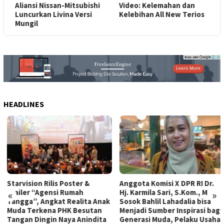
T
Aliansi Nissan-Mitsubishi
Video: Kelemahan dan
Luncurkan Livina Versi
Kelebihan All New Terios
Mungil
HEADLINES
Starvision Rilis Poster &
Anggota Komisi X DPR RI Dr.
Trailer “Agensi Rumah
Hj. Karmila Sari, S.Kom., M.M.;
«
»
Tangga”, Angkat Realita Anak
Sosok Bahlil Lahadalia bisa
Muda Terkena PHK Besutan
Menjadi Sumber Inspirasi bagi
Tangan Dingin Naya Anindita
Generasi Muda, Pelaku Usaha,