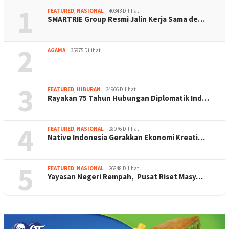
1
FEATURED
,
NASIONAL
40343 Dilihat
SMARTRIE Group Resmi Jalin Kerja Sama de…
2
AGAMA
35975 Dilihat
3
FEATURED
,
HIBURAN
34966 Dilihat
Rayakan 75 Tahun Hubungan Diplomatik Ind…
4
FEATURED
,
NASIONAL
28076 Dilihat
Native Indonesia Gerakkan Ekonomi Kreati…
5
FEATURED
,
NASIONAL
26848 Dilihat
Yayasan Negeri Rempah, Pusat Riset Masy…