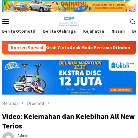
Loncat
ke
konten
Menu
Mobile
Berita Otomotif
Berita Olahraga
Kejahatan
Nissan
Bu
h Cinta Anak Muda Pertama Di Indonesia Dengan Polesan Hipdut!
Konten Spesial
Beranda
Otomotif
Video: Kelemahan dan Kelebihan All New
Terios
Admin