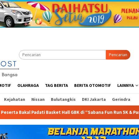
Pencarian
MOTIF
OLAHRAGA
TAG BERITA
BERITA OTOMOTIF
LAINNYA
Kejahatan
Nissan
Bulutangkis
DKI Jakarta
Gerindra
l GBK di “Sabana Fun Run 5K & Pasar Rakyat”
Arsitektur