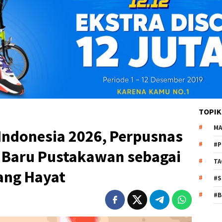
TOPIK
MA
Indonesia 2026, Perpusnas
#P
 Baru Pustakawan sebagai
TA
ang Hayat
#S
#B