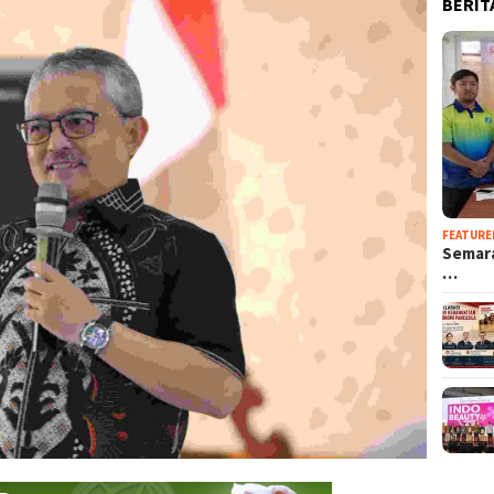
BERIT
FEATURE
Semara
…