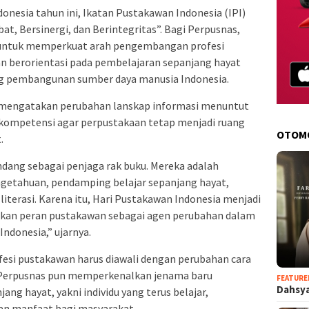
onesia tahun ini, Ikatan Pustakawan Indonesia (IPI)
, Bersinergi, dan Berintegritas”. Bagi Perpusnas,
untuk memperkuat arah pengembangan profesi
dan berorientasi pada pembelajaran sepanjang hayat
ng pembangunan sumber daya manusia Indonesia.
, mengatakan perubahan lanskap informasi menuntut
ompetensi agar perpustakaan tetap menjadi ruang
OTOM
.
andang sebagai penjaga rak buku. Mereka adalah
etahuan, pendamping belajar sepanjang hayat,
literasi. Karena itu, Hari Pustakawan Indonesia menjadi
n peran pustakawan sebagai agen perubahan dalam
donesia,” ujarnya.
fesi pustakawan harus diawali dengan perubahan cara
. Perpusnas pun memperkenalkan jenama baru
FEATURE
Dahsya
ng hayat, yakni individu yang terus belajar,
 manfaat bagi masyarakat.