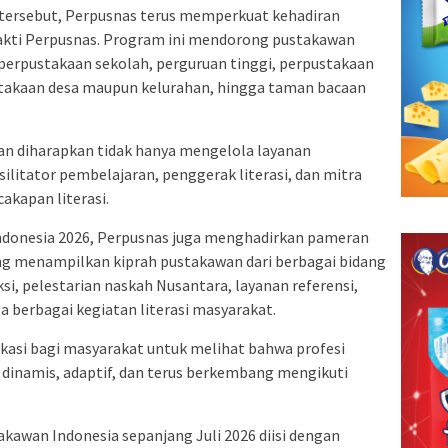
tersebut, Perpusnas terus memperkuat kehadiran
akti Perpusnas. Program ini mendorong pustakawan
rpustakaan sekolah, perguruan tinggi, perpustakaan
takaan desa maupun kelurahan, hingga taman bacaan
an diharapkan tidak hanya mengelola layanan
silitator pembelajaran, penggerak literasi, dan mitra
kapan literasi.
donesia 2026, Perpusnas juga menghadirkan pameran
g menampilkan kiprah pustakawan dari berbagai bidang
ksi, pelestarian naskah Nusantara, layanan referensi,
berbagai kegiatan literasi masyarakat.
kasi bagi masyarakat untuk melihat bahwa profesi
dinamis, adaptif, dan terus berkembang mengikuti
akawan Indonesia sepanjang Juli 2026 diisi dengan