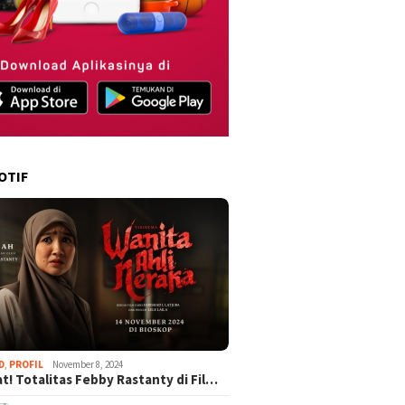
OTIF
D
,
PROFIL
November 8, 2024
t! Totalitas Febby Rastanty di Fil…