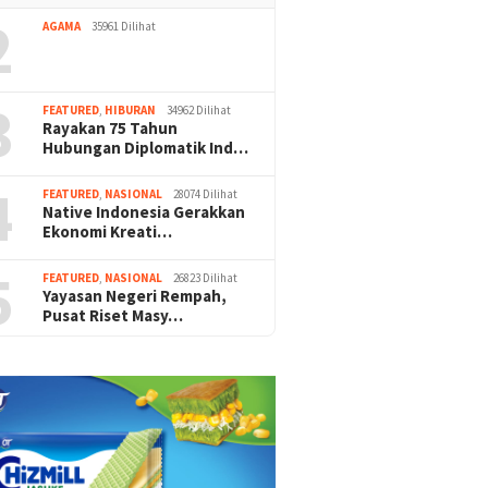
2
AGAMA
35961 Dilihat
3
FEATURED
,
HIBURAN
34962 Dilihat
Rayakan 75 Tahun
Hubungan Diplomatik Ind…
4
FEATURED
,
NASIONAL
28074 Dilihat
Native Indonesia Gerakkan
Ekonomi Kreati…
5
FEATURED
,
NASIONAL
26823 Dilihat
Yayasan Negeri Rempah,
Pusat Riset Masy…