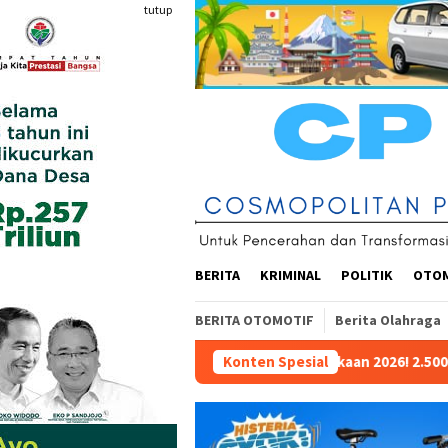
Loncat
tutup
ke
konten
BERITA
KRIMINAL
POLITIK
OTO
BERITA OTOMOTIF
Berita Olahraga
Semarak Kemerdekaan 2026! 2.500 Peserta Bakal Padati Basket Hal
Konten Spesial