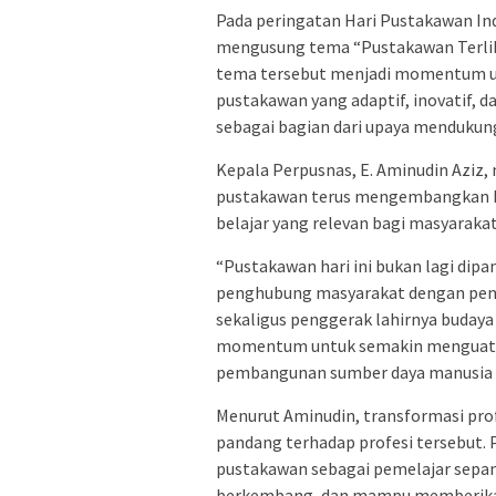
Pada peringatan Hari Pustakawan Ind
mengusung tema “Pustakawan Terlibat
tema tersebut menjadi momentum 
pustakawan yang adaptif, inovatif, 
sebagai bagian dari upaya menduku
Kepala Perpusnas, E. Aminudin Aziz
pustakawan terus mengembangkan k
belajar yang relevan bagi masyarakat
“Pustakawan hari ini bukan lagi dip
penghubung masyarakat dengan peng
sekaligus penggerak lahirnya budaya 
momentum untuk semakin menguatka
pembangunan sumber daya manusia In
Menurut Aminudin, transformasi pro
pandang terhadap profesi tersebut
pustakawan sebagai pemelajar sepanja
berkembang, dan mampu memberikan