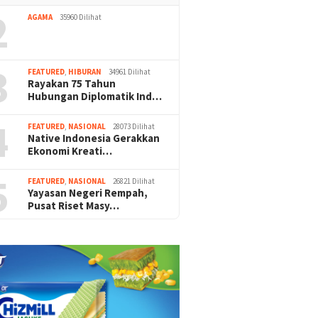
2
AGAMA
35960 Dilihat
3
FEATURED
,
HIBURAN
34961 Dilihat
Rayakan 75 Tahun
Hubungan Diplomatik Ind…
4
FEATURED
,
NASIONAL
28073 Dilihat
Native Indonesia Gerakkan
Ekonomi Kreati…
5
FEATURED
,
NASIONAL
26821 Dilihat
Yayasan Negeri Rempah,
Pusat Riset Masy…