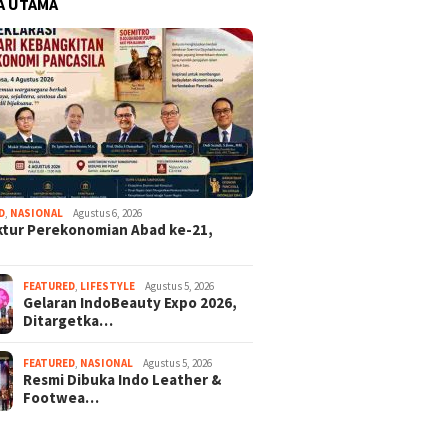
A UTAMA
D
,
NASIONAL
Agustus 6, 2026
ktur Perekonomian Abad ke-21,
FEATURED
,
LIFESTYLE
Agustus 5, 2026
Gelaran IndoBeauty Expo 2026,
Ditargetka…
FEATURED
,
NASIONAL
Agustus 5, 2026
Resmi Dibuka Indo Leather &
Footwea…