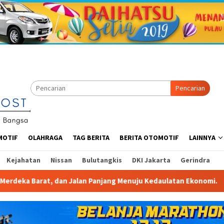
Pencarian
MOTIF
OLAHRAGA
TAG BERITA
BERITA OTOMOTIF
LAINNYA
Kejahatan
Nissan
Bulutangkis
DKI Jakarta
Gerindra
ng Menuju Kedaulatan Ekonomi.
Gelaran IndoBeauty Expo 