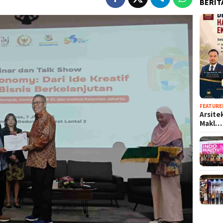
BERIT
FEATURE
Arsite
Makl…