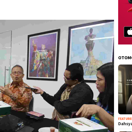
OTOM
FEATURE
Dahsya