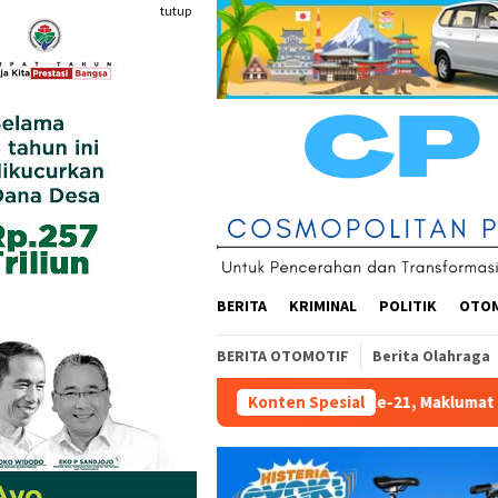
Loncat
tutup
ke
konten
BERITA
KRIMINAL
POLITIK
OTO
BERITA OTOMOTIF
Berita Olahraga
ekonomian Abad ke-21, Maklumat Merdeka Barat, dan Jalan Panja
Konten Spesial