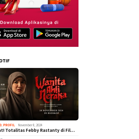
OTIF
D
,
PROFIL
November 8, 2024
t! Totalitas Febby Rastanty di Fil…