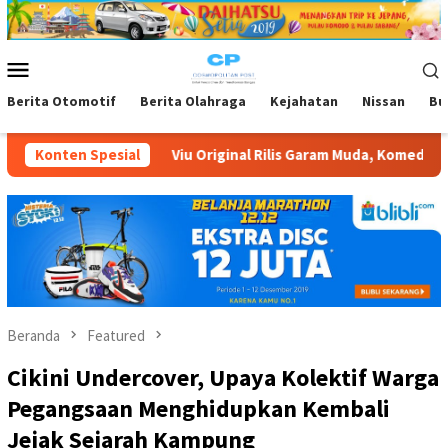
Loncat
ke
konten
Menu
Mobile
Berita Otomotif
Berita Olahraga
Kejahatan
Nissan
Bu
inal Rilis Garam Muda, Komedi Romantis Kisah Cinta Anak Muda P
Konten Spesial
Beranda
Featured
Cikini Undercover, Upaya Kolektif Warga
Pegangsaan Menghidupkan Kembali
Jejak Sejarah Kampung