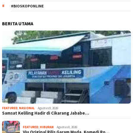
#BIOSKOPONLINE
BERITA UTAMA
FEATURED
,
NASIONAL
Agustus 9, 2026
Samsat Keliling Hadir di Cikarang Jababe…
FEATURED
,
HIBURAN
Agustus 8, 2026
Viu Original Rilis Garam Muda, Komedi Ro…