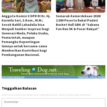
Anggota Komisi X DPR RI Dr. Hj.
Semarak Kemerdekaan 2026!
Karmila Sari, S.Kom., M.M.;
2.500 Peserta Bakal Padati
Sosok Bahlil Lahadalia bisa
Basket Hall GBK di “Sabana
Menjadi Sumber Inspirasi bagi
Fun Run 5K & Pasar Rakyat”
Generasi Muda, Pelaku Usaha,
Pemerintah, maupun
Pemangku Kepentingan
lainnya untuk bersama-sama
Memberikan Kontribusi bagi
Pembangunan Nasional.
Tinggalkan Balasan
Alamat email Anda tidak akan dipublikasikan.
Ruas yang wajib ditandai
*