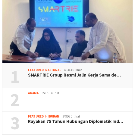
1
FEATURED
,
NASIONAL
40343 Dilihat
SMARTRIE Group Resmi Jalin Kerja Sama de…
2
AGAMA
35975 Dilihat
3
FEATURED
,
HIBURAN
34966 Dilihat
Rayakan 75 Tahun Hubungan Diplomatik Ind…