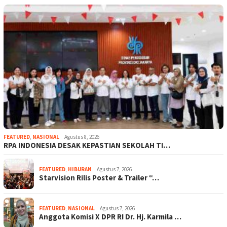
FEATURED
,
NASIONAL
Agustus 8, 2026
RPA INDONESIA DESAK KEPASTIAN SEKOLAH TI…
FEATURED
,
HIBURAN
Agustus 7, 2026
Starvision Rilis Poster & Trailer “…
FEATURED
,
NASIONAL
Agustus 7, 2026
Anggota Komisi X DPR RI Dr. Hj. Karmila …