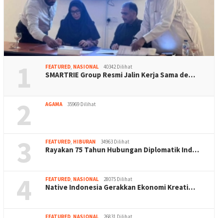
1
FEATURED
,
NASIONAL
40342 Dilihat
SMARTRIE Group Resmi Jalin Kerja Sama de…
2
AGAMA
35969 Dilihat
3
FEATURED
,
HIBURAN
34963 Dilihat
Rayakan 75 Tahun Hubungan Diplomatik Ind…
4
FEATURED
,
NASIONAL
28075 Dilihat
Native Indonesia Gerakkan Ekonomi Kreati…
FEATURED
,
NASIONAL
26831 Dilihat