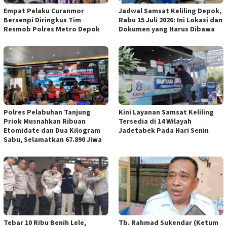
Empat Pelaku Curanmor
Jadwal Samsat Keliling Depok,
Bersenpi Diringkus Tim
Rabu 15 Juli 2026: Ini Lokasi dan
Resmob Polres Metro Depok
Dokumen yang Harus Dibawa
Polres Pelabuhan Tanjung
Kini Layanan Samsat Keliling
Priok Musnahkan Ribuan
Tersedia di 14 Wilayah
Etomidate dan Dua Kilogram
Jadetabek Pada Hari Senin
Sabu, Selamatkan 67.890 Jiwa
Tebar 10 Ribu Benih Lele,
Tb. Rahmad Sukendar (Ketum