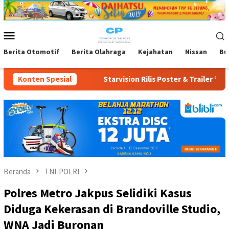
Loncat
ke
konten
Menu
Mobile
Berita Otomotif
Berita Olahraga
Kejahatan
Nissan
Bu
Starvision Rilis Poster & Trailer “Agensi Rumah Tangga”, Angka
Konten Spesial
Beranda
TNI-POLRI
Polres Metro Jakpus Selidiki Kasus
Diduga Kekerasan di Brandoville Studio,
WNA Jadi Buronan