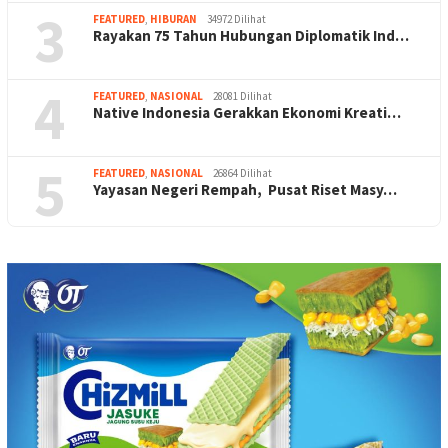
3
FEATURED
,
HIBURAN
34972 Dilihat
Rayakan 75 Tahun Hubungan Diplomatik Ind…
4
FEATURED
,
NASIONAL
28081 Dilihat
Native Indonesia Gerakkan Ekonomi Kreati…
5
FEATURED
,
NASIONAL
26864 Dilihat
Yayasan Negeri Rempah, Pusat Riset Masy…