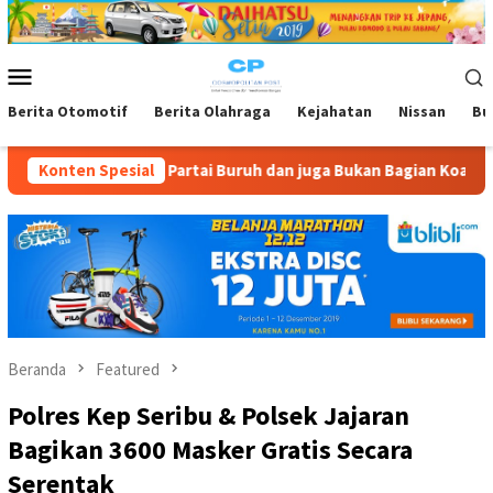
Loncat
ke
konten
Menu
Mobile
Berita Otomotif
Berita Olahraga
Kejahatan
Nissan
Bu
Partai Buruh dan juga Bukan Bagian Koalisi Serikat lainya
Konten Spesial
Beranda
Featured
Polres Kep Seribu & Polsek Jajaran
Bagikan 3600 Masker Gratis Secara
Serentak