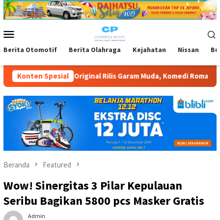
Loncat
ke
konten
Menu
Mobile
Berita Otomotif
Berita Olahraga
Kejahatan
Nissan
Bu
al Rilis Garam Muda, Komedi Romantis Kisah Cinta Anak Muda Pert
Konten Spesial
Beranda
Featured
Wow! Sinergitas 3 Pilar Kepulauan
Seribu Bagikan 5800 pcs Masker Gratis
Admin