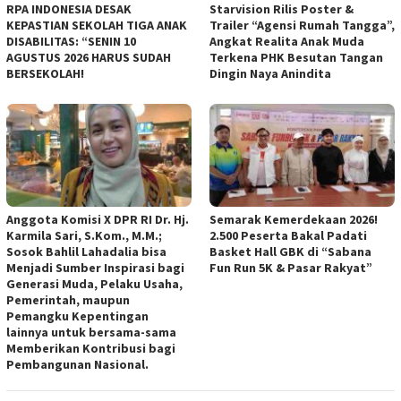
RPA INDONESIA DESAK
Starvision Rilis Poster &
KEPASTIAN SEKOLAH TIGA ANAK
Trailer “Agensi Rumah Tangga”,
DISABILITAS: “SENIN 10
Angkat Realita Anak Muda
AGUSTUS 2026 HARUS SUDAH
Terkena PHK Besutan Tangan
BERSEKOLAH!
Dingin Naya Anindita
Anggota Komisi X DPR RI Dr. Hj.
Semarak Kemerdekaan 2026!
Karmila Sari, S.Kom., M.M.;
2.500 Peserta Bakal Padati
Sosok Bahlil Lahadalia bisa
Basket Hall GBK di “Sabana
Menjadi Sumber Inspirasi bagi
Fun Run 5K & Pasar Rakyat”
Generasi Muda, Pelaku Usaha,
Pemerintah, maupun
Pemangku Kepentingan
lainnya untuk bersama-sama
Memberikan Kontribusi bagi
Pembangunan Nasional.