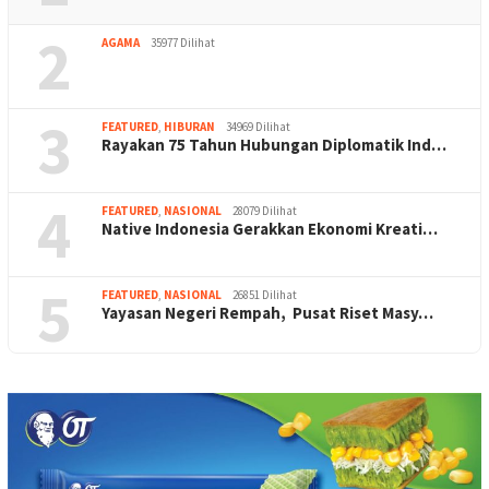
2
AGAMA
35977 Dilihat
3
FEATURED
,
HIBURAN
34969 Dilihat
Rayakan 75 Tahun Hubungan Diplomatik Ind…
4
FEATURED
,
NASIONAL
28079 Dilihat
Native Indonesia Gerakkan Ekonomi Kreati…
5
FEATURED
,
NASIONAL
26851 Dilihat
Yayasan Negeri Rempah, Pusat Riset Masy…