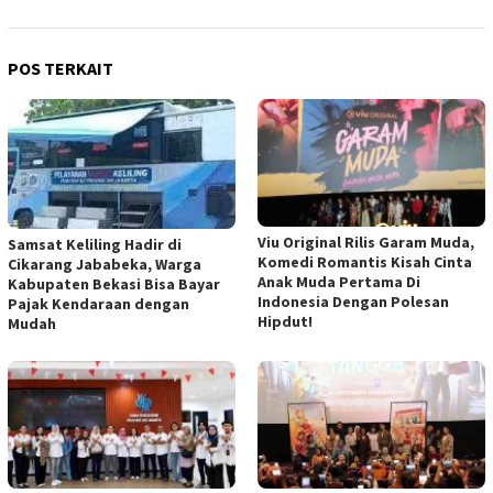
POS TERKAIT
Viu Original Rilis Garam Muda,
Samsat Keliling Hadir di
Komedi Romantis Kisah Cinta
Cikarang Jababeka, Warga
Anak Muda Pertama Di
Kabupaten Bekasi Bisa Bayar
Indonesia Dengan Polesan
Pajak Kendaraan dengan
Hipdut!
Mudah