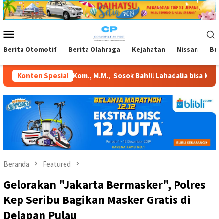
Loncat
ke
konten
Menu
Mobile
Berita Otomotif
Berita Olahraga
Kejahatan
Nissan
Bu
m., M.M.; Sosok Bahlil Lahadalia bisa Menjadi Sumber Inspirasi
Konten Spesial
Beranda
Featured
Gelorakan "Jakarta Bermasker", Polres
Kep Seribu Bagikan Masker Gratis di
Delapan Pulau