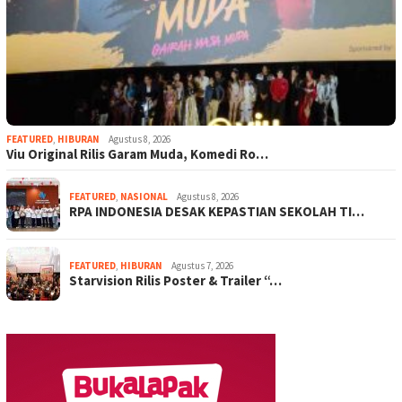
FEATURED
,
HIBURAN
Agustus 8, 2026
Viu Original Rilis Garam Muda, Komedi Ro…
FEATURED
,
NASIONAL
Agustus 8, 2026
RPA INDONESIA DESAK KEPASTIAN SEKOLAH TI…
FEATURED
,
HIBURAN
Agustus 7, 2026
Starvision Rilis Poster & Trailer “…