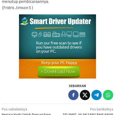
menutup pembicaraannya.
(Fridris Jimson S )
SEBARKAN
Navigasi
Pos sebelumnya
Pos berikutnya
Negara Hadir Untuk Penyandang
SELAMAT JALAN SANG PAHLAWAN