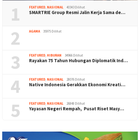
1
FEATURED
,
NASIONAL
40343 Dilihat
SMARTRIE Group Resmi Jalin Kerja Sama de…
2
AGAMA
35975 Dilihat
3
FEATURED
,
HIBURAN
34966 Dilihat
Rayakan 75 Tahun Hubungan Diplomatik Ind…
4
FEATURED
,
NASIONAL
28076 Dilihat
Native Indonesia Gerakkan Ekonomi Kreati…
5
FEATURED
,
NASIONAL
26848 Dilihat
Yayasan Negeri Rempah, Pusat Riset Masy…