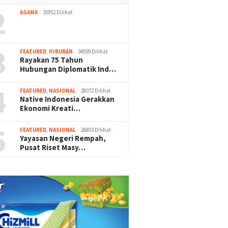
2
AGAMA
35952 Dilihat
3
FEATURED
,
HIBURAN
34959 Dilihat
Rayakan 75 Tahun
Hubungan Diplomatik Ind…
4
FEATURED
,
NASIONAL
28072 Dilihat
Native Indonesia Gerakkan
Ekonomi Kreati…
5
FEATURED
,
NASIONAL
26803 Dilihat
Yayasan Negeri Rempah,
Pusat Riset Masy…