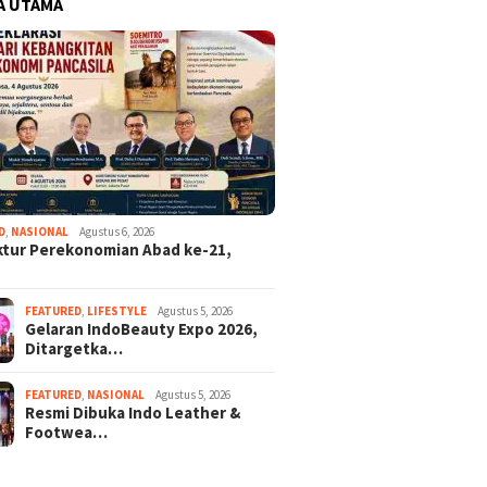
A UTAMA
D
,
NASIONAL
Agustus 6, 2026
ktur Perekonomian Abad ke-21,
FEATURED
,
LIFESTYLE
Agustus 5, 2026
Gelaran IndoBeauty Expo 2026,
Ditargetka…
FEATURED
,
NASIONAL
Agustus 5, 2026
Resmi Dibuka Indo Leather &
Footwea…