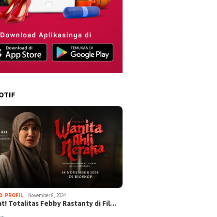
OTIF
D
,
PROFIL
November 8, 2024
t! Totalitas Febby Rastanty di Fil…