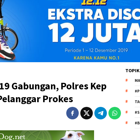
TOPIK
MA
-19 Gabungan, Polres Kep
#P
Pelanggar Prokes
TA
#S
#B