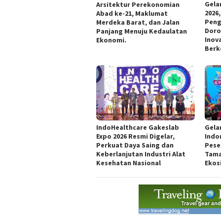
Gela
Arsitektur Perekonomian
2026
Abad ke-21, Maklumat
Peng
Merdeka Barat, dan Jalan
Doro
Panjang Menuju Kedaulatan
Inov
Ekonomi.
Berk
IndoHealthcare Gakeslab
Gela
Expo 2026 Resmi Digelar,
Indon
Perkuat Daya Saing dan
Pese
Keberlanjutan Industri Alat
Tama
Kesehatan Nasional
Ekos