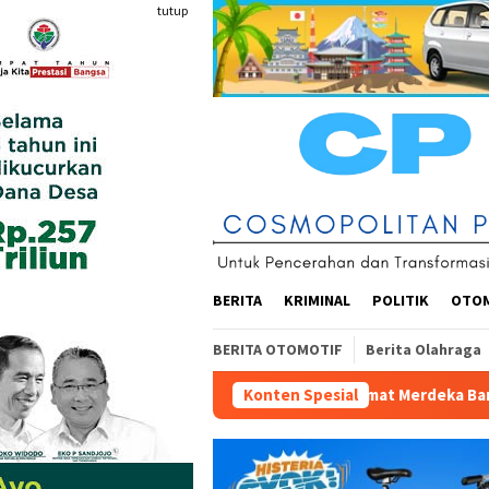
Loncat
tutup
ke
konten
BERITA
KRIMINAL
POLITIK
OTO
BERITA OTOMOTIF
Berita Olahraga
n Abad ke-21, Maklumat Merdeka Barat, dan Jalan Panjang Menu
Konten Spesial