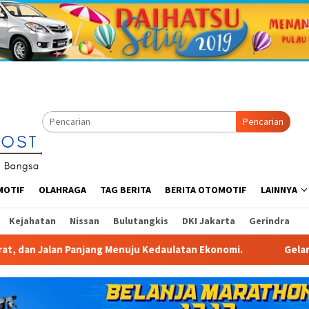
Pencarian
MOTIF
OLAHRAGA
TAG BERITA
BERITA OTOMOTIF
LAINNYA
Kejahatan
Nissan
Bulutangkis
DKI Jakarta
Gerindra
ju Kedaulatan Ekonomi.
Gelaran IndoBeauty Expo 2026, D