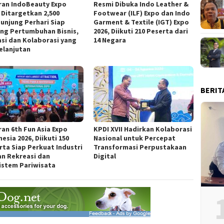
ran IndoBeauty Expo
Resmi Dibuka Indo Leather &
, Ditargetkan 2,500
Footwear (ILF) Expo dan Indo
unjung Perhari Siap
Garment & Textile (IGT) Expo
ng Pertumbuhan Bisnis,
2026, Diikuti 210 Peserta dari
asi dan Kolaborasi yang
14 Negara
elanjutan
BERIT
ran 6th Fun Asia Expo
KPDI XVII Hadirkan Kolaborasi
esia 2026, Diikuti 150
Nasional untuk Percepat
rta Siap Perkuat Industri
Transformasi Perpustakaan
n Rekreasi dan
Digital
istem Pariwisata