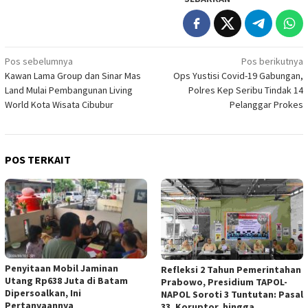
Navigasi
Pos sebelumnya
Pos berikutnya
Kawan Lama Group dan Sinar Mas
Ops Yustisi Covid-19 Gabungan,
pos
Land Mulai Pembangunan Living
Polres Kep Seribu Tindak 14
World Kota Wisata Cibubur
Pelanggar Prokes
POS TERKAIT
Penyitaan Mobil Jaminan
Refleksi 2 Tahun Pemerintahan
Utang Rp638 Juta di Batam
Prabowo, Presidium TAPOL-
Dipersoalkan, Ini
NAPOL Soroti 3 Tuntutan: Pasal
Pertanyaannya
33, Koruptor, hingga