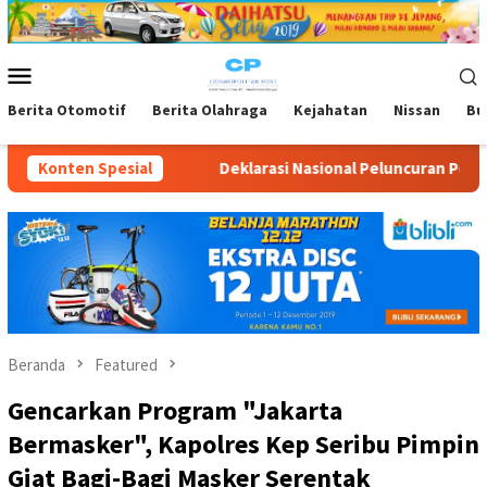
Loncat
ke
konten
Menu
Mobile
Berita Otomotif
Berita Olahraga
Kejahatan
Nissan
Bu
Konten Spesial
Deklarasi Nasional Peluncuran Perlindungan Sosial bagi
Beranda
Featured
Gencarkan Program "Jakarta
Bermasker", Kapolres Kep Seribu Pimpin
Giat Bagi-Bagi Masker Serentak