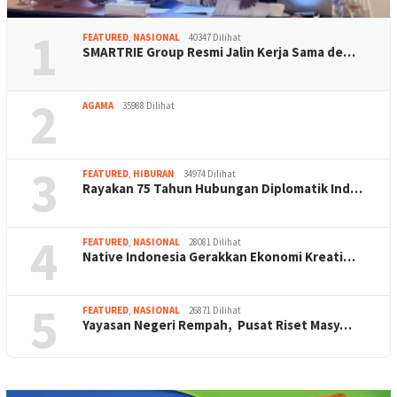
1
FEATURED
,
NASIONAL
40347 Dilihat
SMARTRIE Group Resmi Jalin Kerja Sama de…
2
AGAMA
35988 Dilihat
3
FEATURED
,
HIBURAN
34974 Dilihat
Rayakan 75 Tahun Hubungan Diplomatik Ind…
4
FEATURED
,
NASIONAL
28081 Dilihat
Native Indonesia Gerakkan Ekonomi Kreati…
5
FEATURED
,
NASIONAL
26871 Dilihat
Yayasan Negeri Rempah, Pusat Riset Masy…