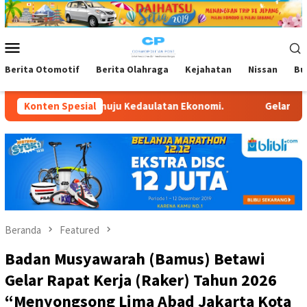
Loncat
ke
konten
Menu
Mobile
Berita Otomotif
Berita Olahraga
Kejahatan
Nissan
Bu
 Kedaulatan Ekonomi.
Konten Spesial
Gelaran IndoBeauty Expo 2026, Dit
Beranda
Featured
Badan Musyawarah (Bamus) Betawi
Gelar Rapat Kerja (Raker) Tahun 2026
“Menyongsong Lima Abad Jakarta Kota