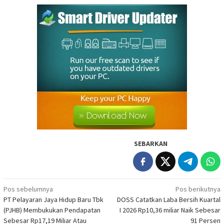
SEBARKAN
Navigasi
Pos sebelumnya
Pos berikutnya
PT Pelayaran Jaya Hidup Baru Tbk
DOSS Catatkan Laba Bersih Kuartal
pos
(PJHB) Membukukan Pendapatan
I 2026 Rp10,36 miliar Naik Sebesar
Sebesar Rp17,19 Miliar Atau
91 Persen