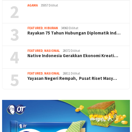
2
AGAMA
35957 Dilihat
3
FEATURED
,
HIBURAN
34960 Dilihat
Rayakan 75 Tahun Hubungan Diplomatik Ind…
4
FEATURED
,
NASIONAL
28072 Dilihat
Native Indonesia Gerakkan Ekonomi Kreati…
5
FEATURED
,
NASIONAL
26811 Dilihat
Yayasan Negeri Rempah, Pusat Riset Masy…