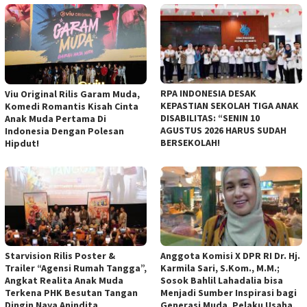
RPA INDONESIA DESAK
Viu Original Rilis Garam Muda,
KEPASTIAN SEKOLAH TIGA ANAK
Komedi Romantis Kisah Cinta
DISABILITAS: “SENIN 10
Anak Muda Pertama Di
AGUSTUS 2026 HARUS SUDAH
Indonesia Dengan Polesan
BERSEKOLAH!
Hipdut!
Starvision Rilis Poster &
Anggota Komisi X DPR RI Dr. Hj.
Trailer “Agensi Rumah Tangga”,
Karmila Sari, S.Kom., M.M.;
Angkat Realita Anak Muda
Sosok Bahlil Lahadalia bisa
Terkena PHK Besutan Tangan
Menjadi Sumber Inspirasi bagi
Dingin Naya Anindita
Generasi Muda, Pelaku Usaha,