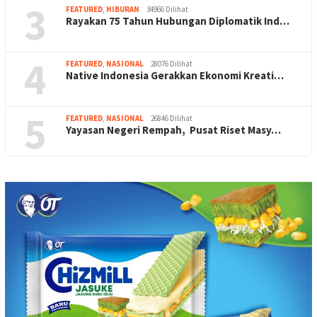
3
FEATURED
,
HIBURAN
34966 Dilihat
Rayakan 75 Tahun Hubungan Diplomatik Ind…
4
FEATURED
,
NASIONAL
28076 Dilihat
Native Indonesia Gerakkan Ekonomi Kreati…
5
FEATURED
,
NASIONAL
26846 Dilihat
Yayasan Negeri Rempah, Pusat Riset Masy…