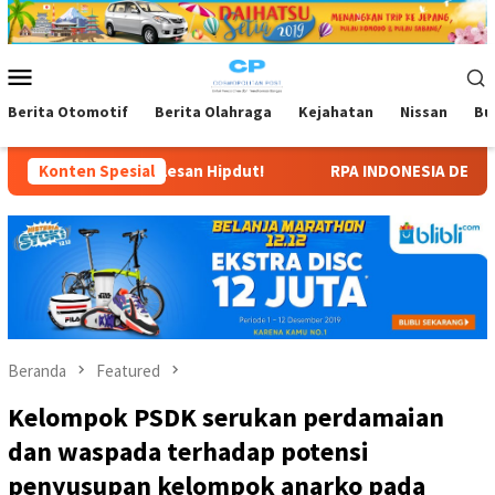
Loncat
ke
konten
Menu
Mobile
Berita Otomotif
Berita Olahraga
Kejahatan
Nissan
Bu
pdut!
Konten Spesial
RPA INDONESIA DESAK KEPASTIAN SEKOLAH TIGA AN
Beranda
Featured
Kelompok PSDK serukan perdamaian
dan waspada terhadap potensi
penyusupan kelompok anarko pada