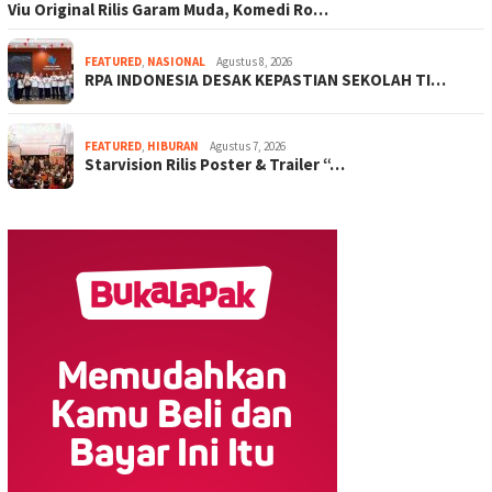
Viu Original Rilis Garam Muda, Komedi Ro…
FEATURED
,
NASIONAL
Agustus 8, 2026
RPA INDONESIA DESAK KEPASTIAN SEKOLAH TI…
FEATURED
,
HIBURAN
Agustus 7, 2026
Starvision Rilis Poster & Trailer “…