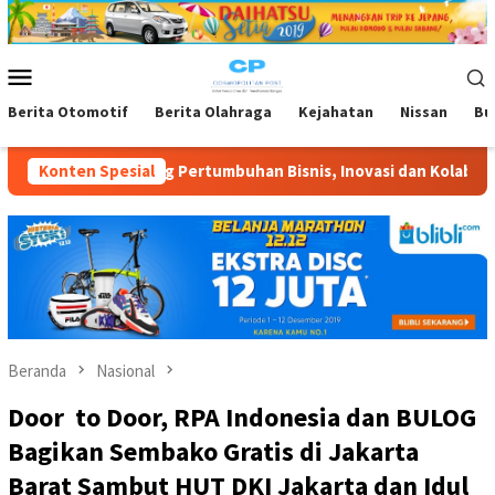
Loncat
ke
konten
Menu
Mobile
Berita Otomotif
Berita Olahraga
Kejahatan
Nissan
Bu
tumbuhan Bisnis, Inovasi dan Kolaborasi yang Berkelanjutan
Konten Spesial
Beranda
Nasional
Door to Door, RPA Indonesia dan BULOG
Bagikan Sembako Gratis di Jakarta
Barat Sambut HUT DKI Jakarta dan Idul