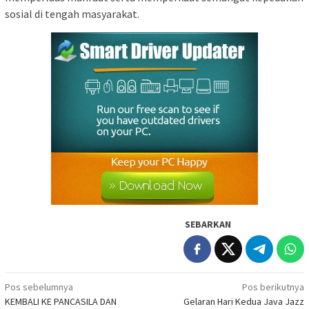
sosial di tengah masyarakat.
SEBARKAN
Navigasi
Pos sebelumnya
Pos berikutnya
KEMBALI KE PANCASILA DAN
Gelaran Hari Kedua Java Jazz
pos