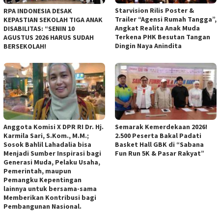
Starvision Rilis Poster &
RPA INDONESIA DESAK
Trailer “Agensi Rumah Tangga”,
KEPASTIAN SEKOLAH TIGA ANAK
Angkat Realita Anak Muda
DISABILITAS: “SENIN 10
Terkena PHK Besutan Tangan
AGUSTUS 2026 HARUS SUDAH
Dingin Naya Anindita
BERSEKOLAH!
Anggota Komisi X DPR RI Dr. Hj.
Semarak Kemerdekaan 2026!
Karmila Sari, S.Kom., M.M.;
2.500 Peserta Bakal Padati
Sosok Bahlil Lahadalia bisa
Basket Hall GBK di “Sabana
Menjadi Sumber Inspirasi bagi
Fun Run 5K & Pasar Rakyat”
Generasi Muda, Pelaku Usaha,
Pemerintah, maupun
Pemangku Kepentingan
lainnya untuk bersama-sama
Memberikan Kontribusi bagi
Pembangunan Nasional.