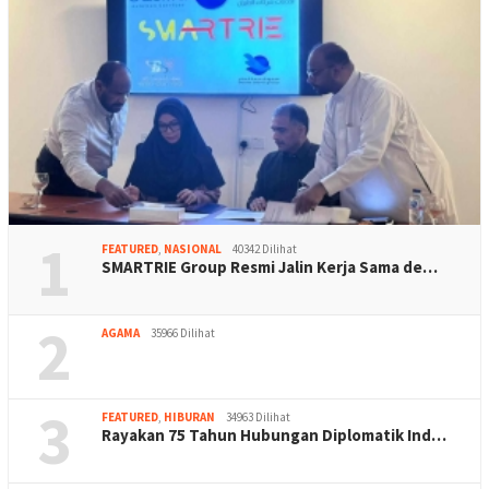
1
FEATURED
,
NASIONAL
40342 Dilihat
SMARTRIE Group Resmi Jalin Kerja Sama de…
2
AGAMA
35966 Dilihat
3
FEATURED
,
HIBURAN
34963 Dilihat
Rayakan 75 Tahun Hubungan Diplomatik Ind…