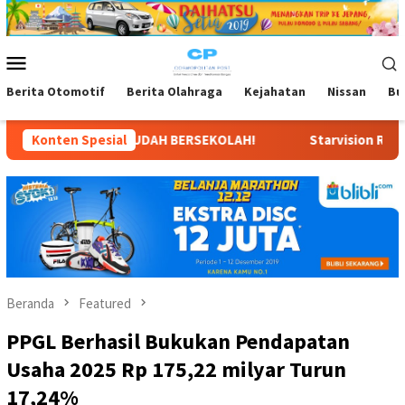
Loncat
ke
konten
Menu
Mobile
Berita Otomotif
Berita Olahraga
Kejahatan
Nissan
Bu
RSEKOLAH!
Konten Spesial
Starvision Rilis Poster & Trailer “Agensi Ru
Beranda
Featured
PPGL Berhasil Bukukan Pendapatan
Usaha 2025 Rp 175,22 milyar Turun
17,24%