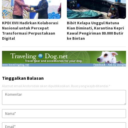
KPDI XVII Hadirkan Kolaborasi
Bibit Kelapa Unggul Natuna
Nasional untuk Percepat
Kian Diminati, Karantina Kepri
Transformasi Perpustakaan
Kawal Pengiriman 80.000 Butir
Digital
ke Bintan
Tinggalkan Balasan
Alamat email Anda tidak akan dipublikasikan.
Ruas yang wajib ditandai
*