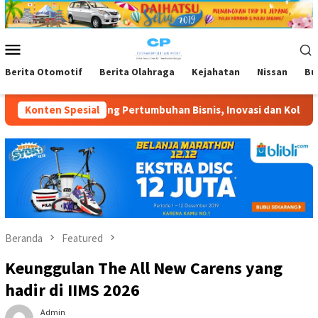
Loncat
ke
konten
Menu
Mobile
Berita Otomotif
Berita Olahraga
Kejahatan
Nissan
Bu
ertumbuhan Bisnis, Inovasi dan Kolaborasi yang Berkelanjutan
Konten Spesial
Beranda
Featured
Keunggulan The All New Carens yang
hadir di IIMS 2026
Admin