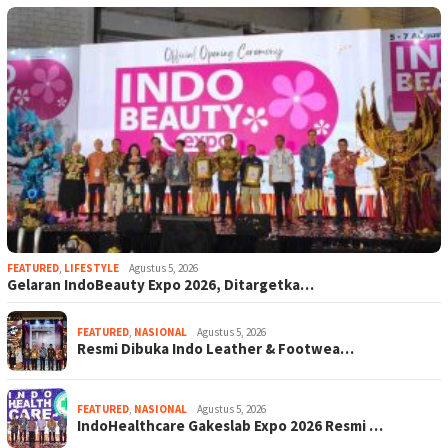
FEATURED
,
LIFESTYLE
Agustus 5, 2026
Gelaran IndoBeauty Expo 2026, Ditargetka…
FEATURED
,
NASIONAL
Agustus 5, 2026
Resmi Dibuka Indo Leather & Footwea…
FEATURED
,
NASIONAL
Agustus 5, 2026
IndoHealthcare Gakeslab Expo 2026 Resmi …