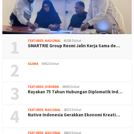
1
FEATURED
,
NASIONAL
40338 Dilihat
SMARTRIE Group Resmi Jalin Kerja Sama de…
2
AGAMA
35952 Dilihat
3
FEATURED
,
HIBURAN
34959 Dilihat
Rayakan 75 Tahun Hubungan Diplomatik Ind…
4
FEATURED
,
NASIONAL
28072 Dilihat
Native Indonesia Gerakkan Ekonomi Kreati…
FEATURED
,
NASIONAL
26803 Dilihat