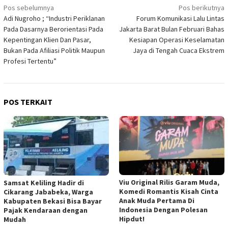
Navigasi
Pos sebelumnya
Pos berikutnya
Adi Nugroho ; “Industri Periklanan
Forum Komunikasi Lalu Lintas
pos
Pada Dasarnya Berorientasi Pada
Jakarta Barat Bulan Februari Bahas
Kepentingan Klien Dan Pasar,
Kesiapan Operasi Keselamatan
Bukan Pada Afiliasi Politik Maupun
Jaya di Tengah Cuaca Ekstrem
Profesi Tertentu”
POS TERKAIT
Viu Original Rilis Garam Muda,
Samsat Keliling Hadir di
Komedi Romantis Kisah Cinta
Cikarang Jababeka, Warga
Anak Muda Pertama Di
Kabupaten Bekasi Bisa Bayar
Indonesia Dengan Polesan
Pajak Kendaraan dengan
Hipdut!
Mudah