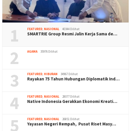
1
FEATURED
,
NASIONAL
40344 Dilihat
SMARTRIE Group Resmi Jalin Kerja Sama de…
2
AGAMA
35976 Dilihat
3
FEATURED
,
HIBURAN
34967 Dilihat
Rayakan 75 Tahun Hubungan Diplomatik Ind…
4
FEATURED
,
NASIONAL
28077 Dilihat
Native Indonesia Gerakkan Ekonomi Kreati…
5
FEATURED
,
NASIONAL
26851 Dilihat
Yayasan Negeri Rempah, Pusat Riset Masy…