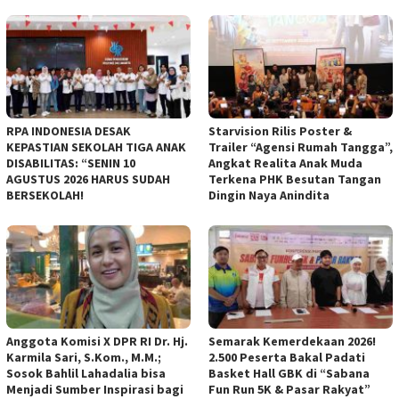
RPA INDONESIA DESAK
Starvision Rilis Poster &
KEPASTIAN SEKOLAH TIGA ANAK
Trailer “Agensi Rumah Tangga”,
DISABILITAS: “SENIN 10
Angkat Realita Anak Muda
AGUSTUS 2026 HARUS SUDAH
Terkena PHK Besutan Tangan
BERSEKOLAH!
Dingin Naya Anindita
Anggota Komisi X DPR RI Dr. Hj.
Semarak Kemerdekaan 2026!
Karmila Sari, S.Kom., M.M.;
2.500 Peserta Bakal Padati
Sosok Bahlil Lahadalia bisa
Basket Hall GBK di “Sabana
Menjadi Sumber Inspirasi bagi
Fun Run 5K & Pasar Rakyat”