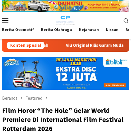
Loncat
ke
konten
Menu
Mobile
Berita Otomotif
Berita Olahraga
Kejahatan
Nissan
Bu
iu Original Rilis Garam Muda, Komedi Romantis Kisah Cinta Anak
Konten Spesial
Beranda
Featured
Film Horor “The Hole” Gelar World
Premiere Di International Film Festival
Rotterdam 2026