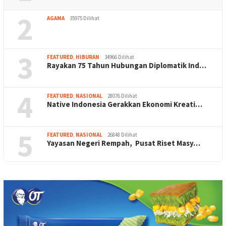
2
AGAMA
35975 Dilihat
3
FEATURED
,
HIBURAN
34966 Dilihat
Rayakan 75 Tahun Hubungan Diplomatik Ind…
4
FEATURED
,
NASIONAL
28076 Dilihat
Native Indonesia Gerakkan Ekonomi Kreati…
5
FEATURED
,
NASIONAL
26848 Dilihat
Yayasan Negeri Rempah, Pusat Riset Masy…