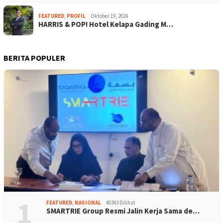
FEATURED
,
PROFIL
Oktober 19, 2024
HARRIS & POP! Hotel Kelapa Gading M…
BERITA POPULER
1
FEATURED
,
NASIONAL
40343 Dilihat
SMARTRIE Group Resmi Jalin Kerja Sama de…