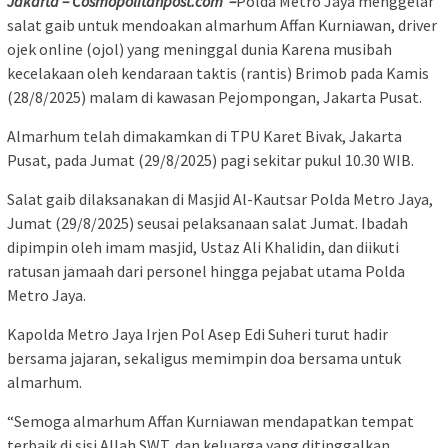
Jakarta – Cosmopolitanpost.com –
Polda Metro Jaya menggelar
salat gaib untuk mendoakan almarhum Affan Kurniawan, driver
ojek online (ojol) yang meninggal dunia Karena musibah
kecelakaan oleh kendaraan taktis (rantis) Brimob pada Kamis
(28/8/2025) malam di kawasan Pejompongan, Jakarta Pusat.
Almarhum telah dimakamkan di TPU Karet Bivak, Jakarta
Pusat, pada Jumat (29/8/2025) pagi sekitar pukul 10.30 WIB.
Salat gaib dilaksanakan di Masjid Al-Kautsar Polda Metro Jaya,
Jumat (29/8/2025) seusai pelaksanaan salat Jumat. Ibadah
dipimpin oleh imam masjid, Ustaz Ali Khalidin, dan diikuti
ratusan jamaah dari personel hingga pejabat utama Polda
Metro Jaya.
Kapolda Metro Jaya Irjen Pol Asep Edi Suheri turut hadir
bersama jajaran, sekaligus memimpin doa bersama untuk
almarhum.
“Semoga almarhum Affan Kurniawan mendapatkan tempat
terbaik di sisi Allah SWT, dan keluarga yang ditinggalkan