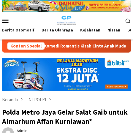
Loncat
ke
konten
Menu
Mobile
Berita Otomotif
Berita Olahraga
Kejahatan
Nissan
Bu
i Romantis Kisah Cinta Anak Muda Pertama Di Indonesia Dengan P
Konten Spesial
Beranda
TNI-POLRI
Polda Metro Jaya Gelar Salat Gaib untuk
Almarhum Affan Kurniawan*
Admin