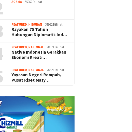
2
AGAMA
35962 Dilihat
3
FEATURED
,
HIBURAN
34962 Dilihat
Rayakan 75 Tahun
Hubungan Diplomatik Ind…
4
FEATURED
,
NASIONAL
28074 Dilihat
Native Indonesia Gerakkan
Ekonomi Kreati…
5
FEATURED
,
NASIONAL
26824 Dilihat
Yayasan Negeri Rempah,
Pusat Riset Masy…