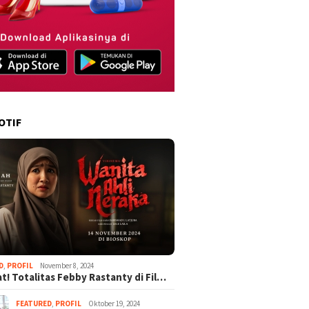
OTIF
D
,
PROFIL
November 8, 2024
t! Totalitas Febby Rastanty di Fil…
FEATURED
,
PROFIL
Oktober 19, 2024