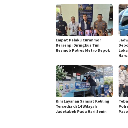
Empat Pelaku Curanmor
Jadw
Bersenpi Diringkus Tim
Depok
Resmob Polres Metro Depok
Loka
Haru
Kini Layanan Samsat Keliling
Tebar
Tersedia di 14 Wilayah
Polr
Jadetabek Pada Hari Senin
Paso