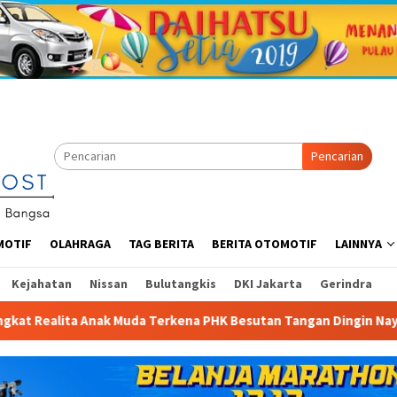
Pencarian
MOTIF
OLAHRAGA
TAG BERITA
BERITA OTOMOTIF
LAINNYA
Kejahatan
Nissan
Bulutangkis
DKI Jakarta
Gerindra
Besutan Tangan Dingin Naya Anindita
Anggota Komisi X DP