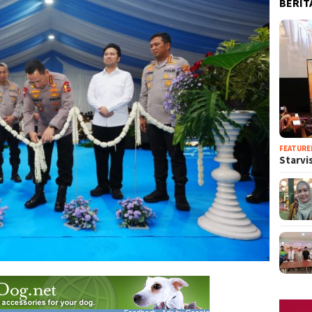
BERIT
FEATURE
Starvis