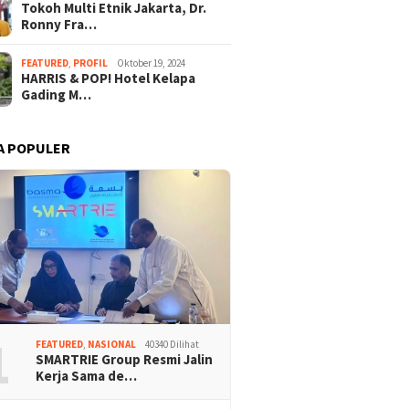
Tokoh Multi Etnik Jakarta, Dr.
Ronny Fra…
FEATURED
,
PROFIL
Oktober 19, 2024
HARRIS & POP! Hotel Kelapa
Gading M…
A POPULER
1
FEATURED
,
NASIONAL
40340 Dilihat
SMARTRIE Group Resmi Jalin
Kerja Sama de…