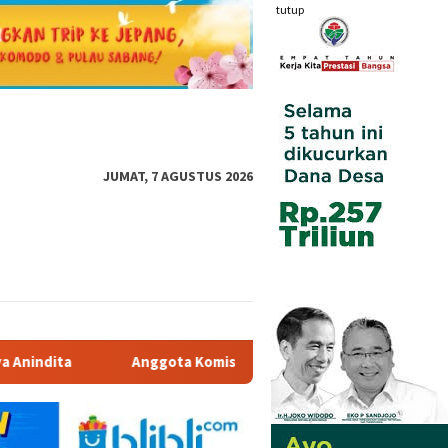
tutup
JUMAT, 7 AGUSTUS 2026
R RI Dr. Hj. Karmila Sari, S.Kom., M.M.; Sosok Bahlil Lahadali