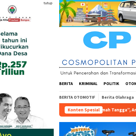
Loncat
tutup
ke
konten
BERITA
KRIMINAL
POLITIK
OTO
BERITA OTOMOTIF
Berita Olahraga
er “Agensi Rumah Tangga”, Angkat Realita Anak Muda Terkena PHK 
Konten Spesial