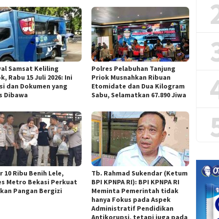
al Samsat Keliling
Polres Pelabuhan Tanjung
, Rabu 15 Juli 2026: Ini
Priok Musnahkan Ribuan
si dan Dokumen yang
Etomidate dan Dua Kilogram
s Dibawa
Sabu, Selamatkan 67.890 Jiwa
 10 Ribu Benih Lele,
Tb. Rahmad Sukendar (Ketum
es Metro Bekasi Perkuat
BPI KPNPA RI): BPI KPNPA RI
kan Pangan Bergizi
Meminta Pemerintah tidak
hanya Fokus pada Aspek
Administratif Pendidikan
Antikorupsi, tetapi juga pada