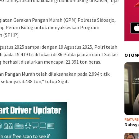
 lainnya akan dilakukan groundbreaking di Kalsel,” ujar
kegiatan Gerakan Pangan Murah (GPM) Polresta Sidoarjo,
adap Perum Bulog untuk menyukseskan Program
n (SPHP).
gustus 2025 sampai dengan 19 Agustus 2025, Polri telah
da 15.419 titik lokasi di 36 Polda jajaran dan 1 Satker
OTOM
 berhasil disalurkan mencapai 21.391 ton beras.
an Pangan Murah telah dilaksanakan pada 2.994 titik
ebanyak 3.438 ton,” tutup Sigit.
FEATURE
Dahsya