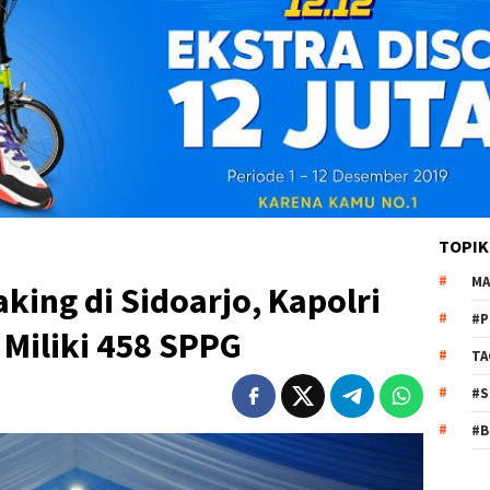
TOPIK
MA
king di Sidoarjo, Kapolri
#P
 Miliki 458 SPPG
TA
#S
#B