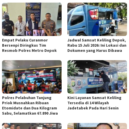
Empat Pelaku Curanmor
Jadwal Samsat Keliling Depok,
Bersenpi Diringkus Tim
Rabu 15 Juli 2026: Ini Lokasi dan
Resmob Polres Metro Depok
Dokumen yang Harus Dibawa
Polres Pelabuhan Tanjung
Kini Layanan Samsat Keliling
Priok Musnahkan Ribuan
Tersedia di 14 Wilayah
Etomidate dan Dua Kilogram
Jadetabek Pada Hari Senin
Sabu, Selamatkan 67.890 Jiwa