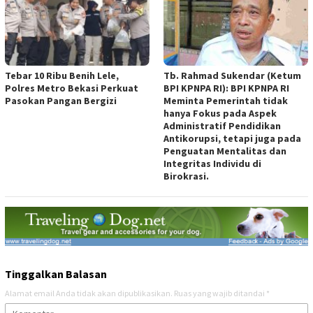
Tebar 10 Ribu Benih Lele,
Tb. Rahmad Sukendar (Ketum
Polres Metro Bekasi Perkuat
BPI KPNPA RI): BPI KPNPA RI
Pasokan Pangan Bergizi
Meminta Pemerintah tidak
hanya Fokus pada Aspek
Administratif Pendidikan
Antikorupsi, tetapi juga pada
Penguatan Mentalitas dan
Integritas Individu di
Birokrasi.
Tinggalkan Balasan
Alamat email Anda tidak akan dipublikasikan.
Ruas yang wajib ditandai
*