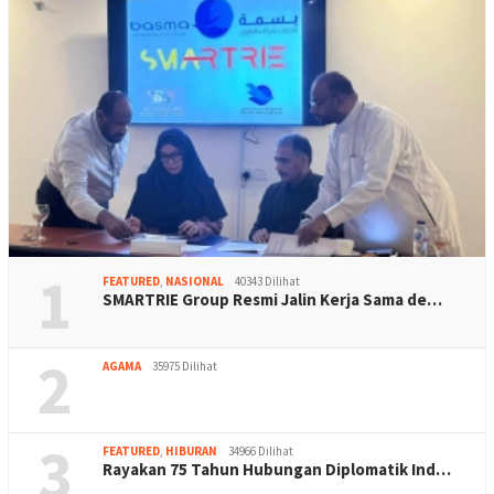
1
FEATURED
,
NASIONAL
40343 Dilihat
SMARTRIE Group Resmi Jalin Kerja Sama de…
2
AGAMA
35975 Dilihat
3
FEATURED
,
HIBURAN
34966 Dilihat
Rayakan 75 Tahun Hubungan Diplomatik Ind…