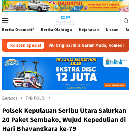
Loncat
ke
konten
Menu
Mobile
Berita Otomotif
Berita Olahraga
Kejahatan
Nissan
Bu
riginal Rilis Garam Muda, Komedi Romantis Kisah Cinta Anak Muda
Konten Spesial
Beranda
TNI-POLRI
Polsek Kepulauan Seribu Utara Salurkan
20 Paket Sembako, Wujud Kepedulian di
Hari Bhayangkara ke-79