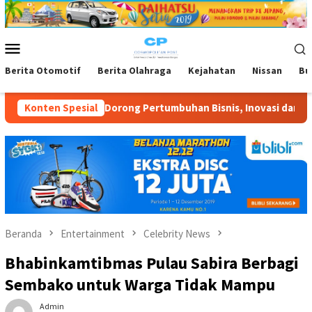
Loncat
ke
konten
Menu
Mobile
Berita Otomotif
Berita Olahraga
Kejahatan
Nissan
Bu
orong Pertumbuhan Bisnis, Inovasi dan Kolaborasi yang Berkela
Konten Spesial
Beranda
Entertainment
Celebrity News
Bhabinkamtibmas Pulau Sabira Berbagi
Sembako untuk Warga Tidak Mampu
Admin