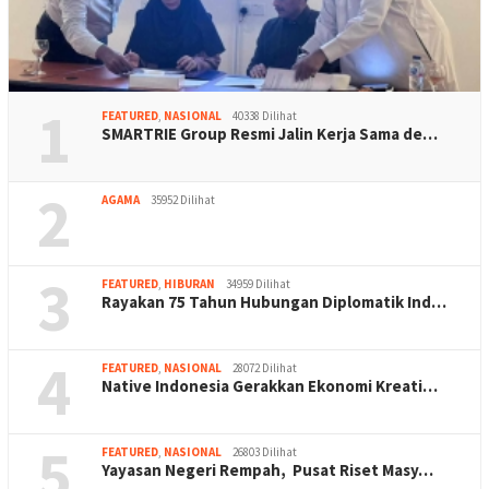
1
FEATURED
,
NASIONAL
40338 Dilihat
SMARTRIE Group Resmi Jalin Kerja Sama de…
2
AGAMA
35952 Dilihat
3
FEATURED
,
HIBURAN
34959 Dilihat
Rayakan 75 Tahun Hubungan Diplomatik Ind…
4
FEATURED
,
NASIONAL
28072 Dilihat
Native Indonesia Gerakkan Ekonomi Kreati…
5
FEATURED
,
NASIONAL
26803 Dilihat
Yayasan Negeri Rempah, Pusat Riset Masy…