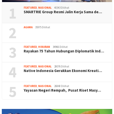
1
FEATURED
,
NASIONAL
40343 Dilihat
SMARTRIE Group Resmi Jalin Kerja Sama de…
2
AGAMA
35975 Dilihat
3
FEATURED
,
HIBURAN
34966 Dilihat
Rayakan 75 Tahun Hubungan Diplomatik Ind…
4
FEATURED
,
NASIONAL
28076 Dilihat
Native Indonesia Gerakkan Ekonomi Kreati…
5
FEATURED
,
NASIONAL
26848 Dilihat
Yayasan Negeri Rempah, Pusat Riset Masy…