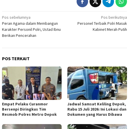
Navigasi
Pos sebelumnya
Pos berikutnya
Peran Agama dalam Membangun
Personel Terbaik Polri Masuk
pos
Karakter Personil Polri, Ustad Ibnu
Kabinet Merah Putih
Berikan Pencerahan
POS TERKAIT
Empat Pelaku Curanmor
Jadwal Samsat Keliling Depok,
Bersenpi Diringkus Tim
Rabu 15 Juli 2026: Ini Lokasi dan
Resmob Polres Metro Depok
Dokumen yang Harus Dibawa