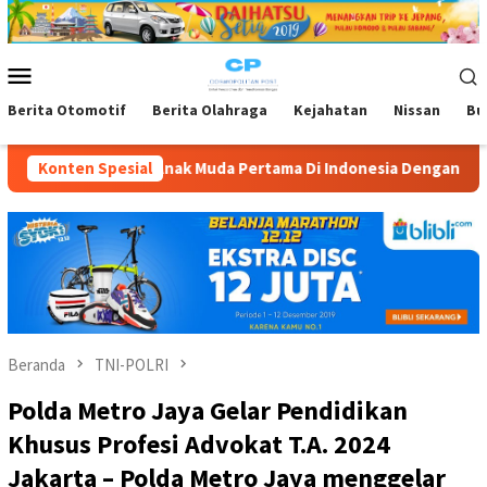
Loncat
ke
konten
Menu
Mobile
Berita Otomotif
Berita Olahraga
Kejahatan
Nissan
Bu
a Pertama Di Indonesia Dengan Polesan Hipdut!
Konten Spesial
RPA INDON
Beranda
TNI-POLRI
Polda Metro Jaya Gelar Pendidikan
Khusus Profesi Advokat T.A. 2024
Jakarta – Polda Metro Jaya menggelar