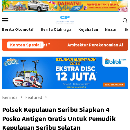
Loncat
ke
konten
Menu
Mobile
Berita Otomotif
Berita Olahraga
Kejahatan
Nissan
Bu
at”
Konten Spesial
Arsitektur Perekonomian Abad ke-21, Maklumat Merde
Beranda
Featured
Polsek Kepulauan Seribu Siapkan 4
Posko Antigen Gratis Untuk Pemudik
Kepulauan Seribu Selatan