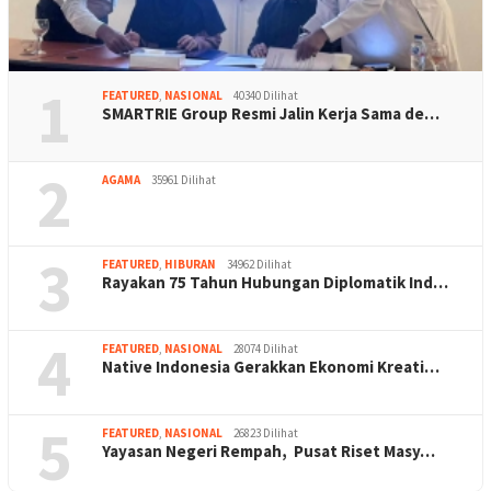
1
FEATURED
,
NASIONAL
40340 Dilihat
SMARTRIE Group Resmi Jalin Kerja Sama de…
2
AGAMA
35961 Dilihat
3
FEATURED
,
HIBURAN
34962 Dilihat
Rayakan 75 Tahun Hubungan Diplomatik Ind…
4
FEATURED
,
NASIONAL
28074 Dilihat
Native Indonesia Gerakkan Ekonomi Kreati…
5
FEATURED
,
NASIONAL
26823 Dilihat
Yayasan Negeri Rempah, Pusat Riset Masy…