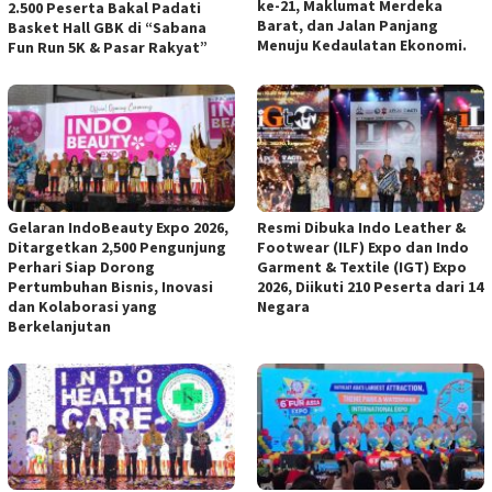
ke-21, Maklumat Merdeka
2.500 Peserta Bakal Padati
Barat, dan Jalan Panjang
Basket Hall GBK di “Sabana
Menuju Kedaulatan Ekonomi.
Fun Run 5K & Pasar Rakyat”
Gelaran IndoBeauty Expo 2026,
Resmi Dibuka Indo Leather &
Ditargetkan 2,500 Pengunjung
Footwear (ILF) Expo dan Indo
Perhari Siap Dorong
Garment & Textile (IGT) Expo
Pertumbuhan Bisnis, Inovasi
2026, Diikuti 210 Peserta dari 14
dan Kolaborasi yang
Negara
Berkelanjutan