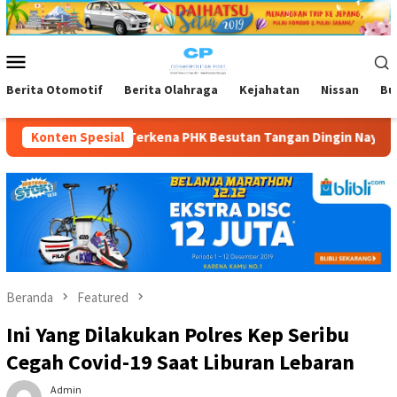
Loncat
ke
konten
Menu
Mobile
Berita Otomotif
Berita Olahraga
Kejahatan
Nissan
Bu
kena PHK Besutan Tangan Dingin Naya Anindita
Konten Spesial
Anggota Ko
Beranda
Featured
Ini Yang Dilakukan Polres Kep Seribu
Cegah Covid-19 Saat Liburan Lebaran
Admin