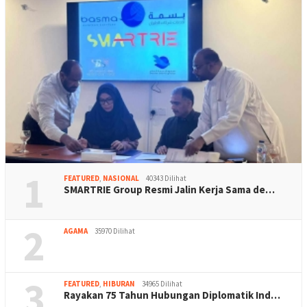
1
FEATURED
,
NASIONAL
40343 Dilihat
SMARTRIE Group Resmi Jalin Kerja Sama de…
2
AGAMA
35970 Dilihat
3
FEATURED
,
HIBURAN
34965 Dilihat
Rayakan 75 Tahun Hubungan Diplomatik Ind…