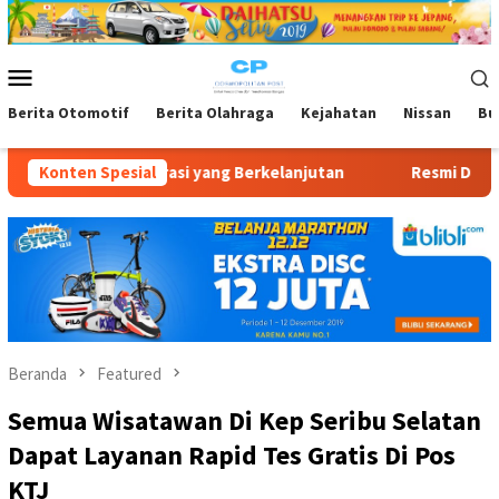
Loncat
ke
konten
Menu
Mobile
Berita Otomotif
Berita Olahraga
Kejahatan
Nissan
Bu
asi yang Berkelanjutan
Konten Spesial
Resmi Dibuka Indo Leather & Footw
Beranda
Featured
Semua Wisatawan Di Kep Seribu Selatan
Dapat Layanan Rapid Tes Gratis Di Pos
KTJ