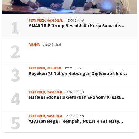
1
FEATURED
,
NASIONAL
40338 Dilihat
SMARTRIE Group Resmi Jalin Kerja Sama de…
2
AGAMA
35950 Dilihat
3
FEATURED
,
HIBURAN
34959 Dilihat
Rayakan 75 Tahun Hubungan Diplomatik Ind…
4
FEATURED
,
NASIONAL
28072 Dilihat
Native Indonesia Gerakkan Ekonomi Kreati…
5
FEATURED
,
NASIONAL
26802 Dilihat
Yayasan Negeri Rempah, Pusat Riset Masy…