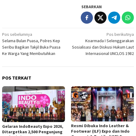
SEBARKAN
Navigasi
Pos sebelumnya
Pos berikutnya
Selama Bulan Puasa, Polres Kep
Koarmada I Selenggarakan
pos
Seribu Bagikan Takjil Buka Puasa
Sosialisasi dan Diskusi Hukum Laut
Ke Warga Yang Membutuhkan
Internasional UNCLOS 1982
POS TERKAIT
Resmi Dibuka Indo Leather &
Gelaran IndoBeauty Expo 2026,
Footwear (ILF) Expo dan Indo
Ditargetkan 2,500 Pengunjung