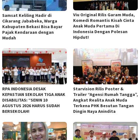
Viu Original Rilis Garam Muda,
Samsat Keliling Hadir di
Komedi Romantis Kisah Cinta
Cikarang Jababeka, Warga
Anak Muda Pertama Di
Kabupaten Bekasi Bisa Bayar
Indonesia Dengan Polesan
Pajak Kendaraan dengan
Hipdut!
Mudah
RPA INDONESIA DESAK
Starvision Rilis Poster &
KEPASTIAN SEKOLAH TIGA ANAK
Trailer “Agensi Rumah Tangga”,
DISABILITAS: “SENIN 10
Angkat Realita Anak Muda
AGUSTUS 2026 HARUS SUDAH
Terkena PHK Besutan Tangan
BERSEKOLAH!
Dingin Naya Anindita