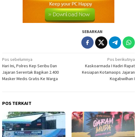
SEBARKAN
Navigasi
Pos sebelumnya
Pos berikutnya
Hari Ini, Polres Kep Seribu Dan
Kaskoarmada I Hadiri Rapat
pos
Jajaran Serentak Bagikan 2.400
Kesiapan Kotamaops Jajaran
Masker Medis Gratis Ke Warga
Kogabwilhan I
POS TERKAIT