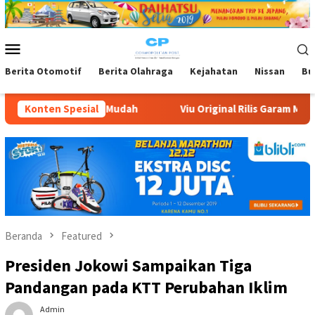
Loncat
ke
konten
Menu
Mobile
Berita Otomotif
Berita Olahraga
Kejahatan
Nissan
Bu
Konten Spesial
Viu Original Rilis Garam Muda, Komedi Romantis Kisah C
Beranda
Featured
Presiden Jokowi Sampaikan Tiga
Pandangan pada KTT Perubahan Iklim
Admin