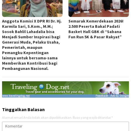
Anggota Komisi X DPR RI Dr. Hj.
Semarak Kemerdekaan 2026!
Karmila Sari, S.Kom., M.M.;
2.500 Peserta Bakal Padati
Sosok Bahlil Lahadalia bisa
Basket Hall GBK di “Sabana
Menjadi Sumber Inspirasi bagi
Fun Run 5K & Pasar Rakyat”
Generasi Muda, Pelaku Usaha,
Pemerintah, maupun
Pemangku Kepentingan
lainnya untuk bersama-sama
Memberikan Kontribusi bagi
Pembangunan Nasional.
Tinggalkan Balasan
Alamat email Anda tidak akan dipublikasikan.
Ruas yang wajib ditandai
*