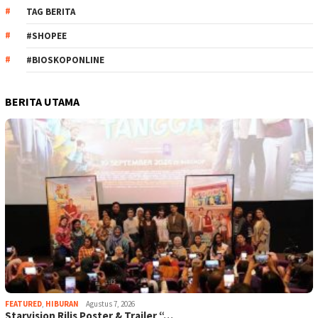
TAG BERITA
#SHOPEE
#BIOSKOPONLINE
BERITA UTAMA
FEATURED
,
HIBURAN
Agustus 7, 2026
Starvision Rilis Poster & Trailer “…