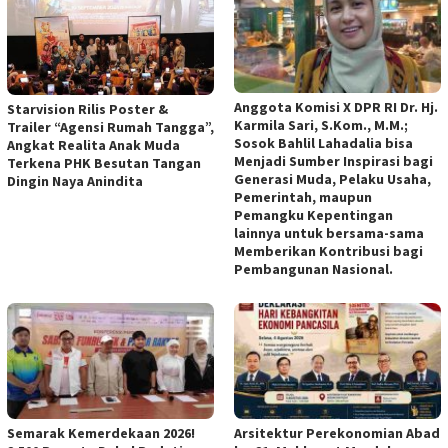
Anggota Komisi X DPR RI Dr. Hj.
Starvision Rilis Poster &
Karmila Sari, S.Kom., M.M.;
Trailer “Agensi Rumah Tangga”,
Sosok Bahlil Lahadalia bisa
Angkat Realita Anak Muda
Menjadi Sumber Inspirasi bagi
Terkena PHK Besutan Tangan
Generasi Muda, Pelaku Usaha,
Dingin Naya Anindita
Pemerintah, maupun
Pemangku Kepentingan
lainnya untuk bersama-sama
Memberikan Kontribusi bagi
Pembangunan Nasional.
Semarak Kemerdekaan 2026!
Arsitektur Perekonomian Abad