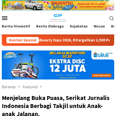
Loncat
ke
konten
Menu
Mobile
Berita Otomotif
Berita Olahraga
Kejahatan
Nissan
Bu
 Expo 2026, Ditargetkan 2,500 Pengunjung Perhari Siap Dorong P
Konten Spesial
Beranda
Featured
Menjelang Buka Puasa, Serikat Jurnalis
Indonesia Berbagi Takjil untuk Anak-
anak Jalanan.