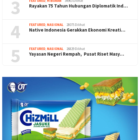
3
FEATURED
,
HIBURAN
34963 Dilihat
Rayakan 75 Tahun Hubungan Diplomatik Ind…
4
FEATURED
,
NASIONAL
28075 Dilihat
Native Indonesia Gerakkan Ekonomi Kreati…
5
FEATURED
,
NASIONAL
26829 Dilihat
Yayasan Negeri Rempah, Pusat Riset Masy…