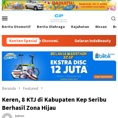
Loncat
ke
konten
Menu
Mobile
Berita Otomotif
Berita Olahraga
Kejahatan
Nissan
Bu
 Ekonomi.
Konten Spesial
Gelaran IndoBeauty Expo 2026, Ditargetkan 2,5
Beranda
Featured
Keren, 8 KTJ di Kabupaten Kep Seribu
Berhasil Zona Hijau
Admin