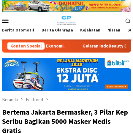
Loncat
ke
konten
Menu
Mobile
Berita Otomotif
Berita Olahraga
Kejahatan
Nissan
Bu
Ekonomi.
Konten Spesial
Gelaran IndoBeauty Expo 2026, Ditargetkan 2,5
Beranda
Featured
Bertema Jakarta Bermasker, 3 Pilar Kep
Seribu Bagikan 5000 Masker Medis
Gratis