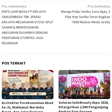
Navigasi
Pos sebelumnya
Pos berikutnya
RUPS LUAR BIASA PT ERAJAYA
Menuju Pulau Seribu Zona Hijau, 3
pos
SWASEMBADA TBK. (ERAA):
Pilar Kep Seribu Terus Bagikan
ERAJAYA MELAKUKAN STOCK SPLIT
7800 Masker Medis Gratis
SAHAM & MENYESUAIKAN
ANGGARAN DASARNYA DENGAN
PERATURAN OTORITAS JASA
KEUANGAN
POS TERKAIT
Gelaran IndoBeauty Expo 2026,
Arsitektur Perekonomian Abad
Ditargetkan 2,500 Pengunjung
ke-21, Maklumat Merdeka
Perhari Siap Dorong
Barat, dan Jalan Panjang