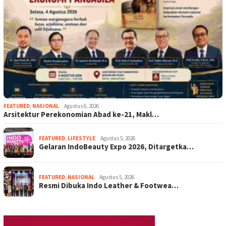
FEATURED
,
NASIONAL
Agustus 6, 2026
Arsitektur Perekonomian Abad ke-21, Makl…
FEATURED
,
LIFESTYLE
Agustus 5, 2026
Gelaran IndoBeauty Expo 2026, Ditargetka…
FEATURED
,
NASIONAL
Agustus 5, 2026
Resmi Dibuka Indo Leather & Footwea…