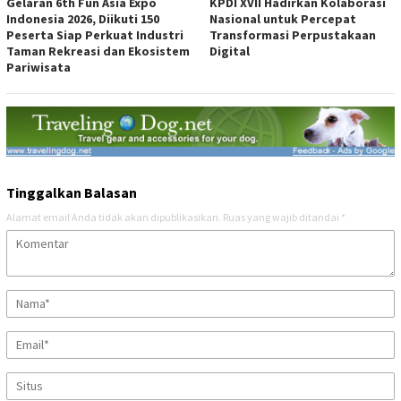
Gelaran 6th Fun Asia Expo
KPDI XVII Hadirkan Kolaborasi
Indonesia 2026, Diikuti 150
Nasional untuk Percepat
Peserta Siap Perkuat Industri
Transformasi Perpustakaan
Taman Rekreasi dan Ekosistem
Digital
Pariwisata
Tinggalkan Balasan
Alamat email Anda tidak akan dipublikasikan.
Ruas yang wajib ditandai
*