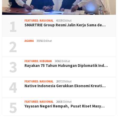
1
FEATURED
,
NASIONAL
40339 Dilihat
SMARTRIE Group Resmi Jalin Kerja Sama de…
2
AGAMA
35956 Dilihat
3
FEATURED
,
HIBURAN
34960 Dilihat
Rayakan 75 Tahun Hubungan Diplomatik Ind…
4
FEATURED
,
NASIONAL
28072 Dilihat
Native Indonesia Gerakkan Ekonomi Kreati…
5
FEATURED
,
NASIONAL
26808 Dilihat
Yayasan Negeri Rempah, Pusat Riset Masy…