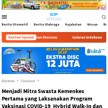
Loncat
ke
konten
Menu
Mobile
Berita Otomotif
Berita Olahraga
Kejahatan
Nissan
Bu
konomi.
Konten Spesial
Gelaran IndoBeauty Expo 2026, Ditargetkan 2,500
Beranda
Featured
Menjadi Mitra Swasta Kemenkes
Pertama yang Laksanakan Program
Vaksinasi COVID-19 Hybrid Walk-In dan