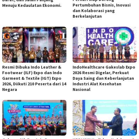
Pertumbuhan Bisnis, Inovasi
Menuju Kedaulatan Ekonomi.
dan Kolaborasi yang
Berkelanjutan
Resmi Dibuka Indo Leather &
IndoHealthcare Gakeslab Expo
Footwear (ILF) Expo dan Indo
2026 Resmi Digelar, Perkuat
Garment & Textile (IGT) Expo
Daya Saing dan Keberlanjutan
2026, Diikuti 210 Peserta dari 14
Industri Alat Kesehatan
Negara
Nasional