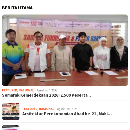
BERITA UTAMA
FEATURED
,
NASIONAL
Agustus 7, 2026
Semarak Kemerdekaan 2026! 2.500 Peserta …
FEATURED
,
NASIONAL
Agustus 6, 2026
Arsitektur Perekonomian Abad ke-21, Makl…