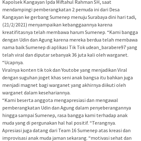
Kapolsek Kangayan Ipda Miftahul Rahman SH, saat
mendampingi pemberangkatan 2 pemuda ini dari Desa
Kangayan ke gerbang Sumenep menuju Surabaya dini hari tadi,
(21/2/2021) menyampaikan kebanggaannya karena
kreatifitasnya telah membawa harum Sumenep. “Kami bangga
dengan Udin dan Agung karena mereka berdua telah membawa
nama baik Sumenep di aplikasi Tik Tok udean_barabere97 yang
telah viral dan diputar sebanyak 36 juta kali oleh warganet.
“Ucapnya.
Viralnya konten tik tok dan Youtobe yang menjadikan Viral
dengan suguhan joget khas seni anak bangsa itu bahkan juga
menjadi magnet bagi warganet yang akhirnya diikuti oleh
warganet dalam kesehariannya.
“Kami beserta anggota mengapresiasi dan mengawal
pemberangkatan Udin dan Agung dalam penyeberangannya
hingga sampai Sumenep, rasa bangga kami terhadap anak
muda yang di pergunakan hal hal positif. “Terangnya.
Apresiasi juga datang dari Team 16 Sumenep atas kreasi dan
improvisasi anak muda jaman sekarang. “motivasi sehat dan