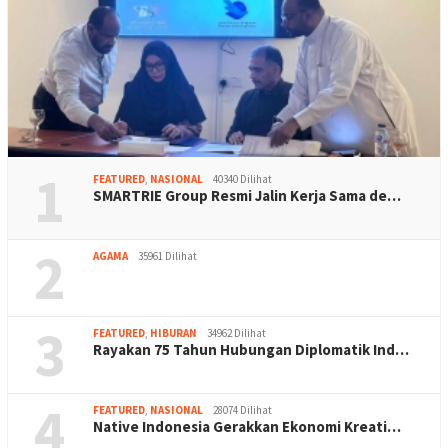
1
FEATURED
,
NASIONAL
40340 Dilihat
SMARTRIE Group Resmi Jalin Kerja Sama de…
2
AGAMA
35961 Dilihat
3
FEATURED
,
HIBURAN
34962 Dilihat
Rayakan 75 Tahun Hubungan Diplomatik Ind…
4
FEATURED
,
NASIONAL
28074 Dilihat
Native Indonesia Gerakkan Ekonomi Kreati…