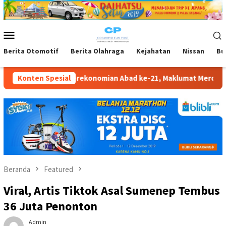
Loncat
ke
konten
Menu
Mobile
Berita Otomotif
Berita Olahraga
Kejahatan
Nissan
Bu
rekonomian Abad ke-21, Maklumat Merdeka Barat, dan Jalan Panj
Konten Spesial
Beranda
Featured
Viral, Artis Tiktok Asal Sumenep Tembus
36 Juta Penonton
Admin