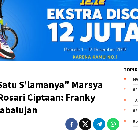
TOPIK
MA
Satu S’lamanya" Marsya
#P
osari Ciptaan: Franky
TA
Tabalujan
#S
#B