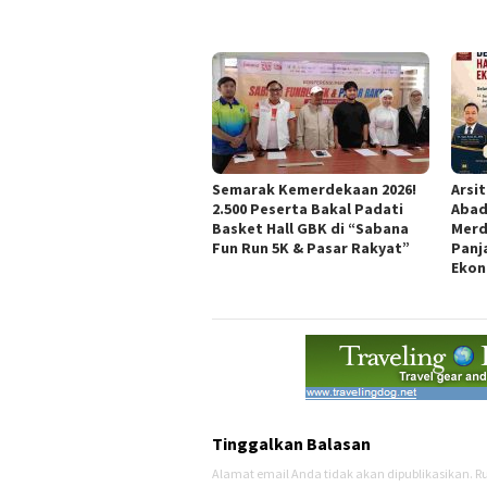
Semarak Kemerdekaan 2026!
Arsi
2.500 Peserta Bakal Padati
Abad
Basket Hall GBK di “Sabana
Merd
Fun Run 5K & Pasar Rakyat”
Panj
Ekon
Tinggalkan Balasan
Alamat email Anda tidak akan dipublikasikan.
Ru