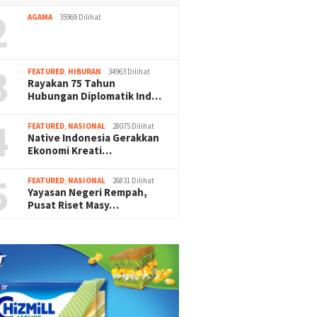
2
AGAMA
35969 Dilihat
3
FEATURED
,
HIBURAN
34963 Dilihat
Rayakan 75 Tahun
Hubungan Diplomatik Ind…
4
FEATURED
,
NASIONAL
28075 Dilihat
Native Indonesia Gerakkan
Ekonomi Kreati…
5
FEATURED
,
NASIONAL
26831 Dilihat
Yayasan Negeri Rempah,
Pusat Riset Masy…