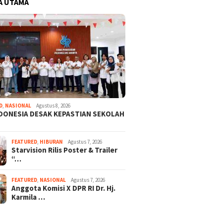
A UTAMA
D
,
NASIONAL
Agustus 8, 2026
NDONESIA DESAK KEPASTIAN SEKOLAH
FEATURED
,
HIBURAN
Agustus 7, 2026
Starvision Rilis Poster & Trailer
“…
FEATURED
,
NASIONAL
Agustus 7, 2026
Anggota Komisi X DPR RI Dr. Hj.
Karmila …