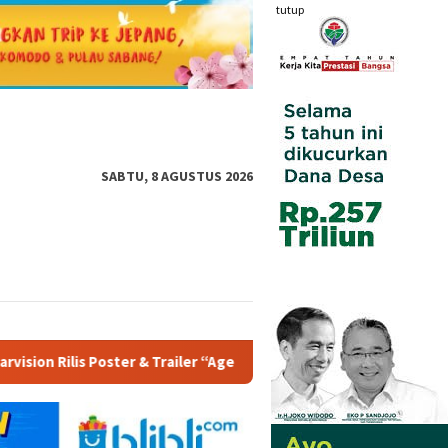
tutup
SABTU, 8 AGUSTUS 2026
Agensi Rumah Tangga”, Angkat Realita Anak Muda Terkena PHK Bes