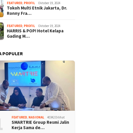
FEATURED
,
PROFIL
Oktober 19, 2024
Tokoh Multi Etnik Jakarta, Dr.
Ronny Fra…
FEATURED
,
PROFIL
Oktober 19, 2024
HARRIS & POP! Hotel Kelapa
Gading M…
A POPULER
1
FEATURED
,
NASIONAL
40342 Dilihat
SMARTRIE Group Resmi Jalin
Kerja Sama de…