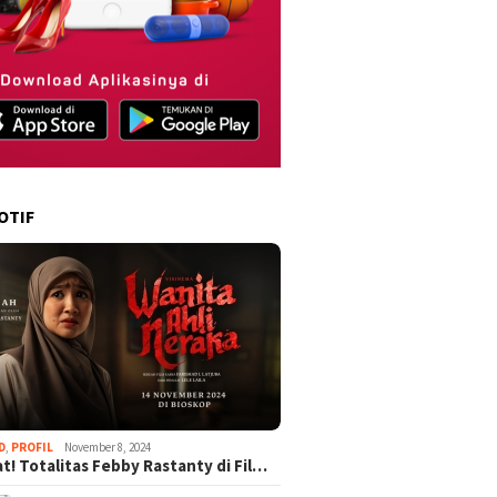
OTIF
D
,
PROFIL
November 8, 2024
t! Totalitas Febby Rastanty di Fil…