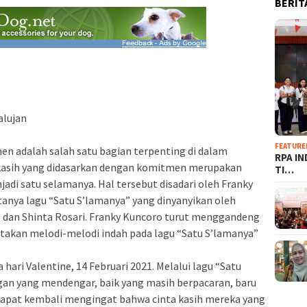
BERIT
alujan
FEATURE
n adalah salah satu bagian terpenting di dalam
RPA I
kasih yang didasarkan dengan komitmen merupakan
TI…
adi satu selamanya. Hal tersebut disadari oleh Franky
tanya lagu “Satu S’lamanya” yang dinyanyikan oleh
o dan Shinta Rosari. Franky Kuncoro turut menggandeng
ptakan melodi-melodi indah pada lagu “Satu S’lamanya”
 hari Valentine, 14 Februari 2021. Melalui lagu “Satu
gan yang mendengar, baik yang masih berpacaran, baru
dapat kembali mengingat bahwa cinta kasih mereka yang