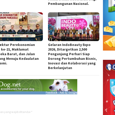
Pembangunan Nasional.
tektur Perekonomian
Gelaran IndoBeauty Expo
 ke-21, Maklumat
2026, Ditargetkan 2,500
eka Barat, dan Jalan
Pengunjung Perhari Siap
ang Menuju Kedaulatan
Dorong Pertumbuhan Bisnis,
omi.
Inovasi dan Kolaborasi yang
Berkelanjutan
as yang wajib ditandai
*