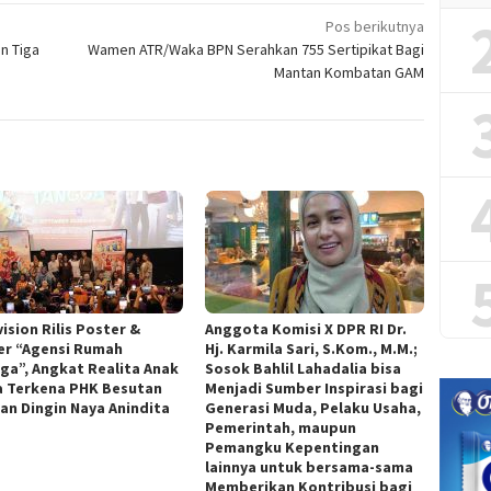
Pos berikutnya
n Tiga
Wamen ATR/Waka BPN Serahkan 755 Sertipikat Bagi
Mantan Kombatan GAM
ision Rilis Poster &
Anggota Komisi X DPR RI Dr.
ler “Agensi Rumah
Hj. Karmila Sari, S.Kom., M.M.;
ga”, Angkat Realita Anak
Sosok Bahlil Lahadalia bisa
 Terkena PHK Besutan
Menjadi Sumber Inspirasi bagi
an Dingin Naya Anindita
Generasi Muda, Pelaku Usaha,
Pemerintah, maupun
Pemangku Kepentingan
lainnya untuk bersama-sama
Memberikan Kontribusi bagi