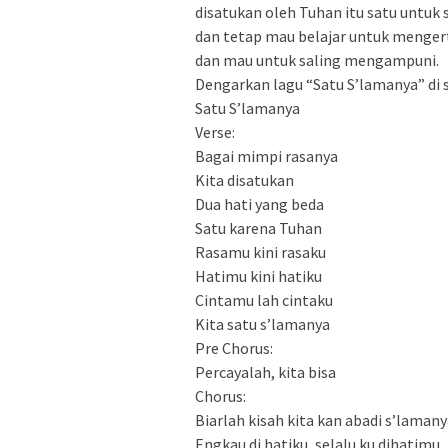
disatukan oleh Tuhan itu satu untuk
dan tetap mau belajar untuk menger
dan mau untuk saling mengampuni.
Dengarkan lagu “Satu S’lamanya” di 
Satu S’lamanya
Verse:
Bagai mimpi rasanya
Kita disatukan
Dua hati yang beda
Satu karena Tuhan
Rasamu kini rasaku
Hatimu kini hatiku
Cintamu lah cintaku
Kita satu s’lamanya
Pre Chorus:
Percayalah, kita bisa
Chorus:
Biarlah kisah kita kan abadi s’laman
Engkau di hatiku, selalu ku dihatimu