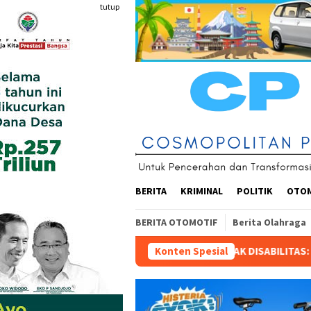
Loncat
tutup
ke
konten
BERITA
KRIMINAL
POLITIK
OTO
BERITA OTOMOTIF
Berita Olahraga
KOLAH TIGA ANAK DISABILITAS: “SENIN 10 AGUSTUS 2026 HARUS
Konten Spesial