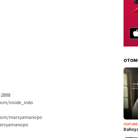
OTOM
-2888
com/inside_indo
m.com/marsyamanopo
/marsyamanopo
FEATURE
Dahsya