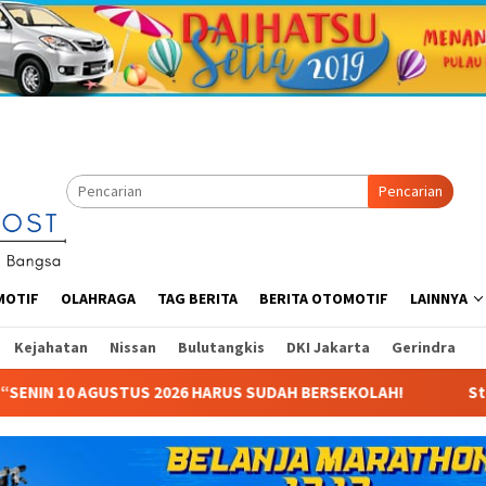
Pencarian
MOTIF
OLAHRAGA
TAG BERITA
BERITA OTOMOTIF
LAINNYA
Kejahatan
Nissan
Bulutangkis
DKI Jakarta
Gerindra
 SUDAH BERSEKOLAH!
Starvision Rilis Poster & Trailer “