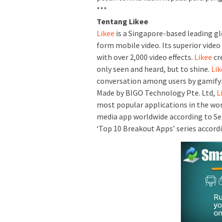
***
Tentang Likee
Likee
is a Singapore-based leading gl
form mobile video. Its superior video 
with over 2,000 video effects.
Likee
cr
only seen and heard, but to shine.
Lik
conversation among users by gamifyi
Made by BIGO Technology Pte. Ltd,
L
most popular applications in the wor
media app worldwide according to Se
‘Top 10 Breakout Apps’ series accordi