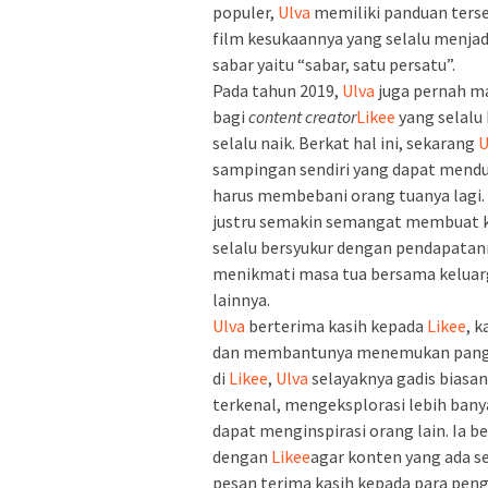
populer,
Ulva
memiliki panduan terse
film kesukaannya yang selalu menja
sabar yaitu “sabar, satu persatu”.
Pada tahun 2019,
Ulva
juga pernah m
bagi
content creator
Likee
yang selalu
selalu naik. Berkat hal ini, sekarang
U
sampingan sendiri yang dapat mend
harus membebani orang tuanya lagi. 
justru semakin semangat membuat k
selalu bersyukur dengan pendapatanny
menikmati masa tua bersama keluar
lainnya.
Ulva
berterima kasih kepada
Likee
, 
dan membantunya menemukan pangg
di
Likee
,
Ulva
selayaknya gadis biasan
terkenal, mengeksplorasi lebih ban
dapat menginspirasi orang lain. Ia
dengan
Likee
agar konten yang ada se
pesan terima kasih kepada para peng