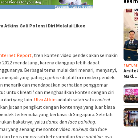
BERIT
a Atkins Gali Potensi Diri Melalui Likee
Internet Report,
tren konten video pendek akan semakin
 2022 mendatang, karena dianggap lebih dapat
FEATURE
ggunanya. Berbagai tema mulai dari menari, menyanyi,
Arsite
Makl…
p
menjadi yang paling
ngetren
di platform video pendek.
 dan menarik dan mendapatkan perhatian penggemar
ut untuk kreatif dan menghasilkan konten dengan ciri
dari yang lain.
Ulva Atkins
adalah salah satu
content
tkan jutaan pengikut dengan kontennya yang luar biasa
ndek terkemuka yang berbasis di Singapura. Setelah
kan bakatnya, yaitu
dance
dan
face painting
.
mar yang senang menonton video
makeup
dan
face
i dan terus mengasah keterampilan
face painting-
nya