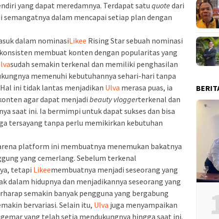
ndiri yang dapat meredamnya. Terdapat satu
quote
dari
di semangatnya dalam mencapai setiap plan dengan
asuk dalam nominasi
Likee
Rising Star sebuah nominasi
 konsisten membuat konten dengan popularitas yang
lva
sudah semakin terkenal dan memiliki penghasilan
ukungnya memenuhi kebutuhannya sehari-hari tanpa
Hal ini tidak lantas menjadikan
Ulva
merasa puas, ia
BERIT
onten agar dapat menjadi
beauty vlogger
terkenal dan
a saat ini. Ia bermimpi untuk dapat sukses dan bisa
ga tersayang tanpa perlu memikirkan kebutuhan
karena platform ini membuatnya menemukan bakatnya
ung yang cemerlang. Sebelum terkenal
ya, tetapi
Likee
membuatnya menjadi seseorang yang
yak dalam hidupnya dan menjadikannya seseorang yang
 berharap semakin banyak pengguna yang bergabung
makin bervariasi. Selain itu,
Ulva
juga menyampaikan
gemar yang telah setia mendukungnya hingga saat ini.