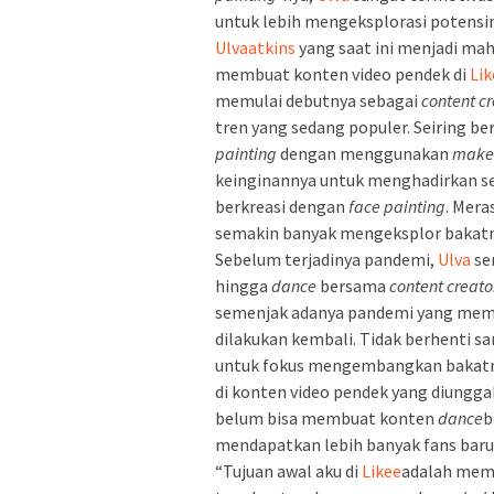
untuk lebih mengeksplorasi potensin
Ulvaatkins
yang saat ini menjadi ma
membuat konten video pendek di
Lik
memulai debutnya sebagai
content cr
tren yang sedang populer. Seiring b
painting
dengan menggunakan
make
keinginannya untuk menghadirkan s
berkreasi dengan
face painting
. Mera
semakin banyak mengeksplor bakatn
Sebelum terjadinya pandemi,
Ulva
se
hingga
dance
bersama
content creato
semenjak adanya pandemi yang memba
dilakukan kembali. Tidak berhenti sa
untuk fokus mengembangkan bakat
di konten video pendek yang diungga
belum bisa membuat konten
dance
b
mendapatkan lebih banyak fans bar
“Tujuan awal aku di
Likee
adalah mem