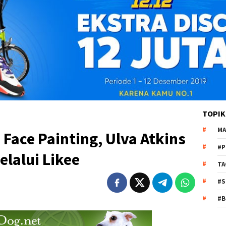
TOPIK
MA
 Face Painting, Ulva Atkins
#P
elalui Likee
TA
#S
#B