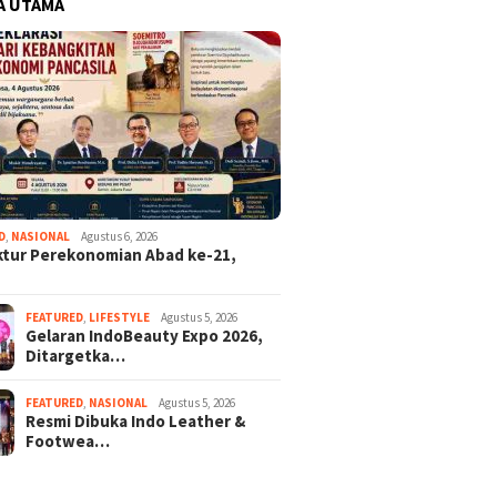
A UTAMA
D
,
NASIONAL
Agustus 6, 2026
ktur Perekonomian Abad ke-21,
FEATURED
,
LIFESTYLE
Agustus 5, 2026
Gelaran IndoBeauty Expo 2026,
Ditargetka…
FEATURED
,
NASIONAL
Agustus 5, 2026
Resmi Dibuka Indo Leather &
Footwea…