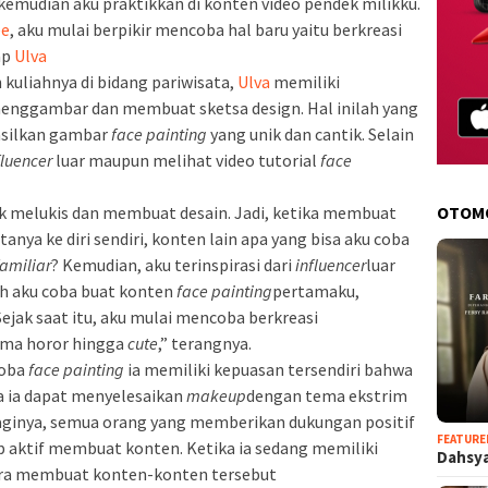
kemudian aku praktikkan di konten video pendek milikku.
ee
, aku mulai berpikir mencoba hal baru yaitu berkreasi
ap
Ulva
 kuliahnya di bidang pariwisata,
Ulva
memiliki
 menggambar dan membuat sketsa design. Hal inilah yang
silkan gambar
face painting
yang unik dan cantik. Selain
fluencer
luar maupun melihat video tutorial
face
tuk melukis dan membuat desain. Jadi, ketika membuat
OTOM
rtanya ke diri sendiri, konten lain apa yang bisa aku coba
familiar
? Kemudian, aku terinspirasi dari
influencer
luar
ah aku coba buat konten
face painting
pertamaku,
Sejak saat itu, aku mulai mencoba berkreasi
tema horor hingga
cute
,” terangnya.
coba
face painting
ia memiliki kepuasan tersendiri bahwa
ka ia dapat menyelesaikan
makeup
dengan tema ekstrim
Baginya, semua orang yang memberikan dukungan positif
FEATURE
p aktif membuat konten. Ketika ia sedang memiliki
Dahsya
gera membuat konten-konten tersebut