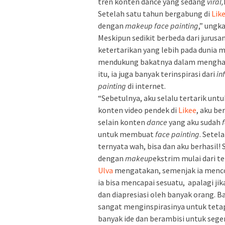
tren konten dance yang sedang
viral,
Setelah satu tahun bergabung di
Lik
dengan
makeup face painting
,” ungk
Meskipun sedikit berbeda dari jurusan
ketertarikan yang lebih pada dunia
mendukung bakatnya dalam mengha
itu, ia juga banyak terinspirasi dari
in
painting
di internet.
“Sebetulnya, aku selalu tertarik un
konten video pendek di
Likee
, aku be
selain konten
dance
yang aku sudah
untuk membuat
face painting
. Setel
ternyata wah, bisa dan aku berhasil! 
dengan
makeup
ekstrim mulai dari 
Ulva
mengatakan, semenjak ia men
ia bisa mencapai sesuatu, apalagi ji
dan diapresiasi oleh banyak orang. 
sangat menginspirasinya untuk teta
banyak ide dan berambisi untuk se