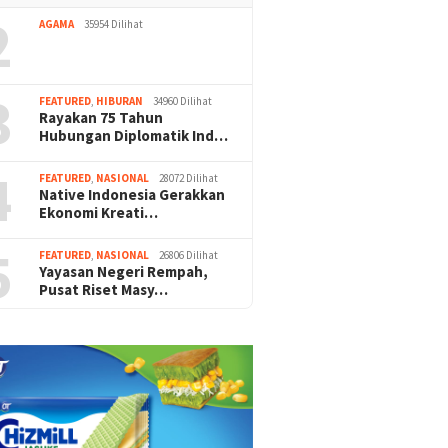
2
AGAMA
35954 Dilihat
3
FEATURED
,
HIBURAN
34960 Dilihat
Rayakan 75 Tahun
Hubungan Diplomatik Ind…
4
FEATURED
,
NASIONAL
28072 Dilihat
Native Indonesia Gerakkan
Ekonomi Kreati…
5
FEATURED
,
NASIONAL
26806 Dilihat
Yayasan Negeri Rempah,
Pusat Riset Masy…