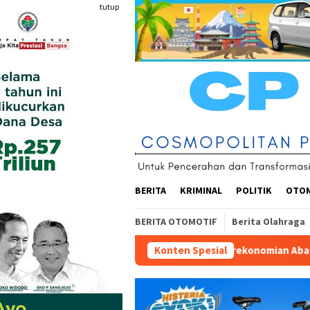
Loncat
tutup
ke
konten
BERITA
KRIMINAL
POLITIK
OTO
BERITA OTOMOTIF
Berita Olahraga
Arsitektur Perekonomian Abad ke-21, Maklumat Merdeka Barat
Konten Spesial