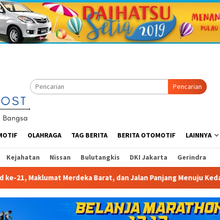
Pencarian
MOTIF
OLAHRAGA
TAG BERITA
BERITA OTOMOTIF
LAINNYA
Kejahatan
Nissan
Bulutangkis
DKI Jakarta
Gerindra
, dan Jalan Panjang Menuju Kedaulatan Ekonomi.
Gelara