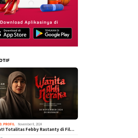
OTIF
D
,
PROFIL
November 8, 2024
t! Totalitas Febby Rastanty di Fil…