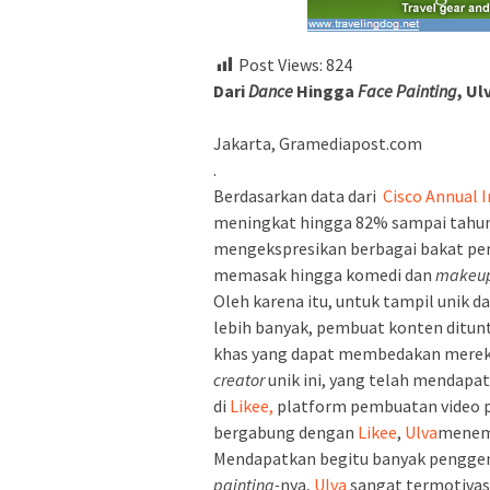
Post Views:
824
Dari
Dance
Hingga
Face Painting
,
Ulv
Jakarta, Gramediapost.com
.
Berdasarkan data dari
Cisco Annual 
meningkat hingga 82% sampai tahun
mengekspresikan berbagai bakat pen
memasak hingga komedi dan
makeu
Oleh karena itu, untuk tampil unik
lebih banyak, pembuat konten ditunt
khas yang dapat membedakan mereka 
creator
unik ini, yang telah mendapa
di
Likee,
platform pembuatan video pe
bergabung dengan
Likee
,
Ulva
menemu
Mendapatkan begitu banyak pengge
painting-
nya,
Ulva
sangat termotivas