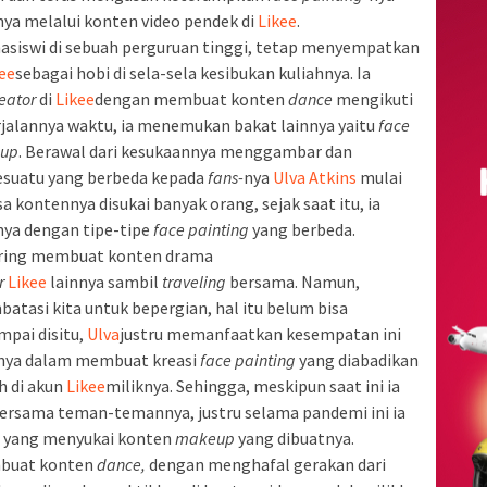
ya melalui konten video pendek di
Likee
.
hasiswi di sebuah perguruan tinggi, tetap menyempatkan
ee
sebagai hobi di sela-sela kesibukan kuliahnya. Ia
eator
di
Likee
dengan membuat konten
dance
mengikuti
erjalannya waktu, ia menemukan bakat lainnya yaitu
face
up
. Berawal dari kesukaannya menggambar dan
esuatu yang berbeda kepada
fans-
nya
Ulva Atkins
mulai
sa kontennya disukai banyak orang, sejak saat itu, ia
ya dengan tipe-tipe
face painting
yang berbeda.
ring membuat konten drama
r
Likee
lainnya sambil
traveling
bersama. Namun,
tasi kita untuk bepergian, hal itu belum bisa
mpai disitu,
Ulva
justru memanfaatkan kesempatan ini
nya dalam membuat kreasi
face painting
yang diabadikan
h di akun
Likee
miliknya. Sehingga, meskipun saat ini ia
ersama teman-temannya, justru selama pandemi ini ia
u yang menyukai konten
makeup
yang dibuatnya.
buat konten
dance,
dengan menghafal gerakan dari