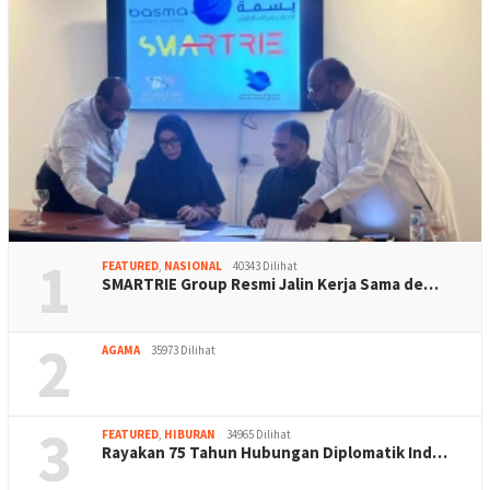
1
FEATURED
,
NASIONAL
40343 Dilihat
SMARTRIE Group Resmi Jalin Kerja Sama de…
2
AGAMA
35973 Dilihat
3
FEATURED
,
HIBURAN
34965 Dilihat
Rayakan 75 Tahun Hubungan Diplomatik Ind…