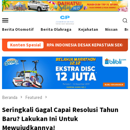
Loncat
ke
konten
Menu
Mobile
Berita Otomotif
Berita Olahraga
Kejahatan
Nissan
Bu
A DESAK KEPASTIAN SEKOLAH TIGA ANAK DISABILITAS: “SENIN 1
Konten Spesial
Beranda
Featured
Seringkali Gagal Capai Resolusi Tahun
Baru? Lakukan Ini Untuk
Mewujudkannya!