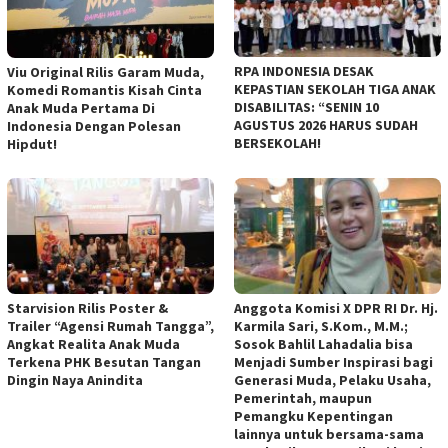
RPA INDONESIA DESAK
Viu Original Rilis Garam Muda,
KEPASTIAN SEKOLAH TIGA ANAK
Komedi Romantis Kisah Cinta
DISABILITAS: “SENIN 10
Anak Muda Pertama Di
AGUSTUS 2026 HARUS SUDAH
Indonesia Dengan Polesan
BERSEKOLAH!
Hipdut!
Starvision Rilis Poster &
Anggota Komisi X DPR RI Dr. Hj.
Trailer “Agensi Rumah Tangga”,
Karmila Sari, S.Kom., M.M.;
Angkat Realita Anak Muda
Sosok Bahlil Lahadalia bisa
Terkena PHK Besutan Tangan
Menjadi Sumber Inspirasi bagi
Dingin Naya Anindita
Generasi Muda, Pelaku Usaha,
Pemerintah, maupun
Pemangku Kepentingan
lainnya untuk bersama-sama