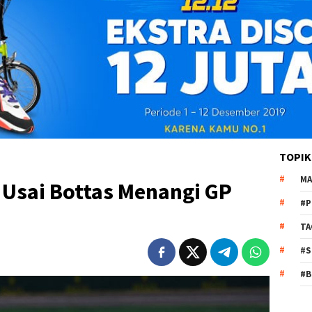
TOPIK
MA
 Usai Bottas Menangi GP
#P
TA
#S
#B