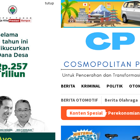
Loncat
tutup
ke
konten
BERITA
KRIMINAL
POLITIK
OTO
BERITA OTOMOTIF
Berita Olahraga
Arsitektur Perekonomian Abad ke-21, Maklumat Merdeka 
Konten Spesial