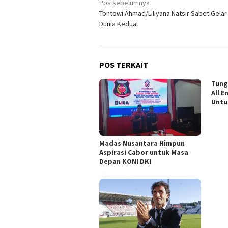
Navigasi
Pos sebelumnya
Tontowi Ahmad/Liliyana Natsir Sabet Gelar
pos
Dunia Kedua
POS TERKAIT
Tung
All E
Untu
Madas Nusantara Himpun
Aspirasi Cabor untuk Masa
Depan KONI DKI