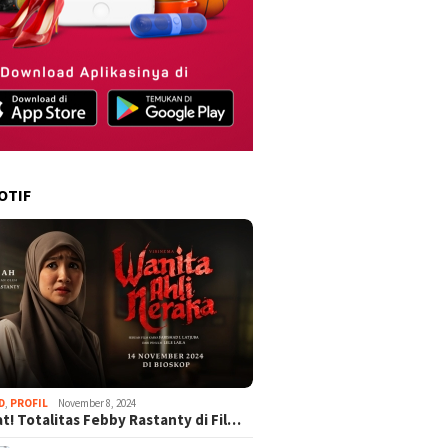
OTIF
D
,
PROFIL
November 8, 2024
t! Totalitas Febby Rastanty di Fil…