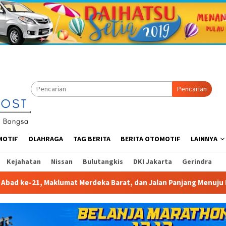
Pencarian
MOTIF
OLAHRAGA
TAG BERITA
BERITA OTOMOTIF
LAINNYA
Kejahatan
Nissan
Bulutangkis
DKI Jakarta
Gerindra
Barat, dan Jalan Panjang Menuju Kedaulatan Ekonomi.
G