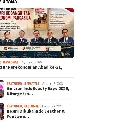
A UTAMA
D
,
NASIONAL
Agustus 6, 2026
ktur Perekonomian Abad ke-21,
FEATURED
,
LIFESTYLE
Agustus 5, 2026
Gelaran IndoBeauty Expo 2026,
Ditargetka…
FEATURED
,
NASIONAL
Agustus 5, 2026
Resmi Dibuka Indo Leather &
Footwea…