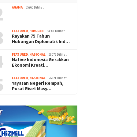
2
AGAMA
35960 Dilihat
3
FEATURED
,
HIBURAN
34961 Dilihat
Rayakan 75 Tahun
Hubungan Diplomatik Ind…
4
FEATURED
,
NASIONAL
28073 Dilihat
Native Indonesia Gerakkan
Ekonomi Kreati…
5
FEATURED
,
NASIONAL
26821 Dilihat
Yayasan Negeri Rempah,
Pusat Riset Masy…