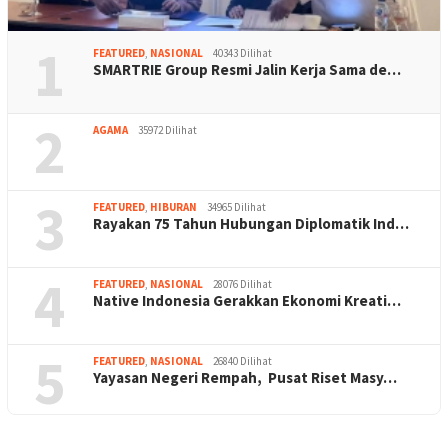
1
FEATURED
,
NASIONAL
40343 Dilihat
SMARTRIE Group Resmi Jalin Kerja Sama de…
2
AGAMA
35972 Dilihat
3
FEATURED
,
HIBURAN
34965 Dilihat
Rayakan 75 Tahun Hubungan Diplomatik Ind…
4
FEATURED
,
NASIONAL
28076 Dilihat
Native Indonesia Gerakkan Ekonomi Kreati…
5
FEATURED
,
NASIONAL
26840 Dilihat
Yayasan Negeri Rempah, Pusat Riset Masy…