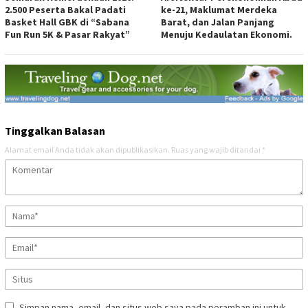
2.500 Peserta Bakal Padati
ke-21, Maklumat Merdeka
Basket Hall GBK di “Sabana
Barat, dan Jalan Panjang
Fun Run 5K & Pasar Rakyat”
Menuju Kedaulatan Ekonomi.
Tinggalkan Balasan
Alamat email Anda tidak akan dipublikasikan.
Ruas yang wajib ditandai
*
Simpan nama, email, dan situs web saya pada peramban ini untuk