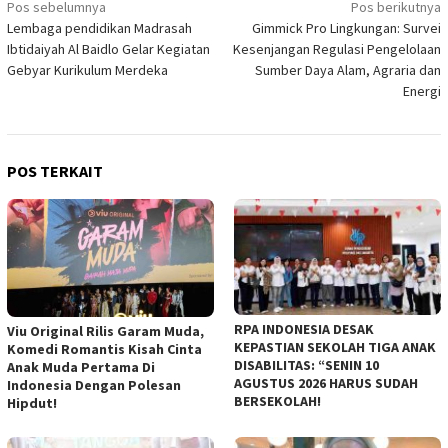
Navigasi
Pos sebelumnya
Pos berikutnya
Lembaga pendidikan Madrasah
Gimmick Pro Lingkungan: Survei
pos
Ibtidaiyah Al Baidlo Gelar Kegiatan
Kesenjangan Regulasi Pengelolaan
Gebyar Kurikulum Merdeka
Sumber Daya Alam, Agraria dan
Energi
POS TERKAIT
RPA INDONESIA DESAK
Viu Original Rilis Garam Muda,
KEPASTIAN SEKOLAH TIGA ANAK
Komedi Romantis Kisah Cinta
DISABILITAS: “SENIN 10
Anak Muda Pertama Di
AGUSTUS 2026 HARUS SUDAH
Indonesia Dengan Polesan
BERSEKOLAH!
Hipdut!