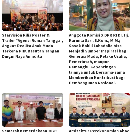
Starvision Rilis Poster &
Anggota Komisi X DPR RI Dr. Hj.
Trailer “Agensi Rumah Tangga”,
Karmila Sari, S.Kom., M.M.;
Angkat Realita Anak Muda
Sosok Bahlil Lahadalia bisa
Terkena PHK Besutan Tangan
Menjadi Sumber Inspirasi bagi
Dingin Naya Anindita
Generasi Muda, Pelaku Usaha,
Pemerintah, maupun
Pemangku Kepentingan
lainnya untuk bersama-sama
Memberikan Kontribusi bagi
Pembangunan Nasional.
Semarak Kemerdekaan 2026!
Arsitektur Perekonomian Abad