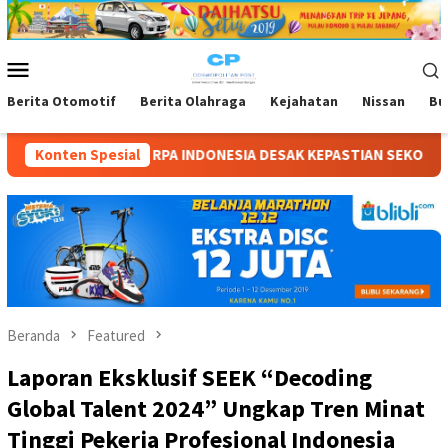
Loncat
ke
konten
Menu
Mobile
Berita Otomotif
Berita Olahraga
Kejahatan
Nissan
Bu
SIA DESAK KEPASTIAN SEKOLAH TIGA ANAK DISABILITAS: “SENIN
Konten Spesial
Beranda
Featured
Laporan Eksklusif SEEK “Decoding
Global Talent 2024” Ungkap Tren Minat
Tinggi Pekerja Profesional Indonesia