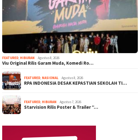
FEATURED
,
HIBURAN
Agustus 8, 2026
Viu Original Rilis Garam Muda, Komedi Ro…
FEATURED
,
NASIONAL
Agustus 8, 2026
RPA INDONESIA DESAK KEPASTIAN SEKOLAH TI…
FEATURED
,
HIBURAN
Agustus 7, 2026
Starvision Rilis Poster & Trailer “…