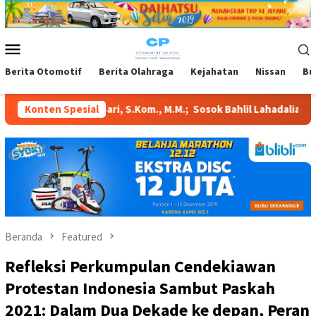
Loncat
ke
konten
Menu
Mobile
Berita Otomotif
Berita Olahraga
Kejahatan
Nissan
Bu
ari, S.Kom., M.M.; Sosok Bahlil Lahadalia bisa Menjadi Sumber I
Konten Spesial
Beranda
Featured
Refleksi Perkumpulan Cendekiawan
Protestan Indonesia Sambut Paskah
2021: Dalam Dua Dekade ke depan, Peran